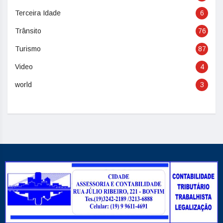
Terceira Idade
6
Trânsito
76
Turismo
87
Video
4
world
3