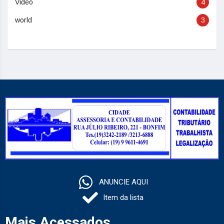
Video
4
world
3
ANUNCIE AQUI
Item da lista
Mais Acessados