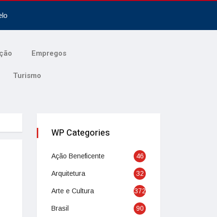
elo
ção
Empregos
Turismo
WP Categories
Ação Beneficente
46
Arquitetura
32
Arte e Cultura
372
Brasil
90