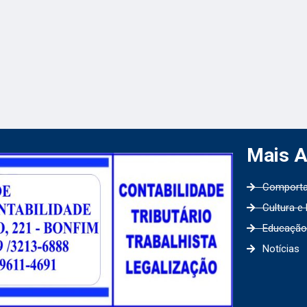
Mais 
Comport
Cultura e
Educação
Notícias