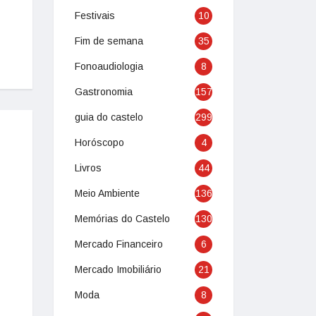
Festivais
10
Fim de semana
35
Fonoaudiologia
8
Gastronomia
157
guia do castelo
299
Horóscopo
4
Livros
44
Meio Ambiente
136
Memórias do Castelo
130
Mercado Financeiro
6
Mercado Imobiliário
21
Moda
8