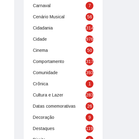
Carnaval
7
Cenário Musical
56
Cidadania
314
Cidade
976
Cinema
50
Comportamento
317
Comunidade
393
Crônica
1
Cultura e Lazer
283
Datas comemorativas
26
Decoração
9
Destaques
119