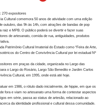
: 270 expositores
cia Cultural comemora 50 anos de atividade com uma edição
 de outubro, das 9h às 14h, com atrações de bandas de pop
a raiz e MPB. O público poderá se divertir e fazer suas
ores de artesanato, comida de rua, antiguidades, produtos
iativa.
da Patrimônio Cultural Imaterial do Estado como “Feira de Arte,
sotéricos do Centro de Convivência Cultural por lei estadual Nº
positores em praças da cidade, organizada no Largo das
para o Largo do Rosário, Largo São Benedito e Jardim Carlos
vência Cultural, em 1995, onde está até hoje.
luar em 1986, o rótulo dado inicialmente, de hippie, em que os
 de fora e viam no artesanato uma forma de contestar aspectos
tigos em série, passa ao status de artesão, relacionado ao
acerca da identidade profissional e cultural dessa comunidade.