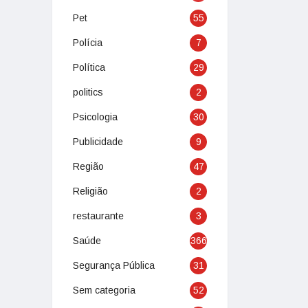
Pet
55
Polícia
7
Política
29
politics
2
Psicologia
30
Publicidade
9
Região
47
Religião
2
restaurante
3
Saúde
366
Segurança Pública
31
Sem categoria
52