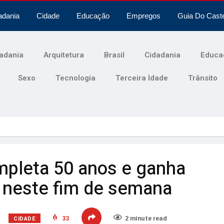
adania
Cidade
Educação
Empregos
Guia Do Cast
adania
Arquitetura
Brasil
Cidadania
Educa
Sexo
Tecnologia
Terceira Idade
Trânsito
ompleta 50 anos e ganha
l neste fim de semana
CIDADE
33
2 minute read