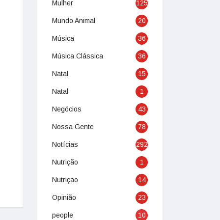
Mulher
125
Mundo Animal
20
Música
36
Música Clássica
36
Natal
15
Natal
1
Negócios
43
Nossa Gente
78
Notícias
292
Nutrição
1
Nutriçao
14
Opinião
23
people
10