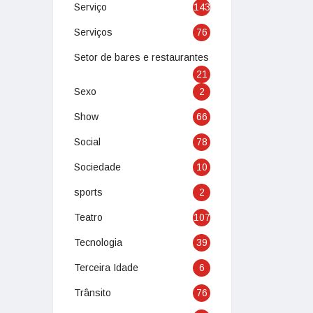
Serviço
143
Serviços
76
Setor de bares e restaurantes
21
Sexo
2
Show
66
Social
78
Sociedade
10
sports
2
Teatro
107
Tecnologia
39
Terceira Idade
6
Trânsito
76