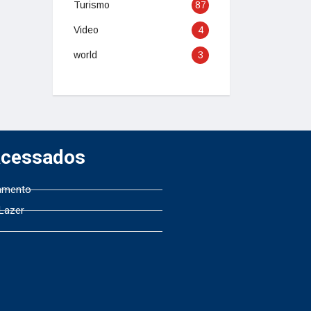
Turismo
87
Video
4
world
3
Acessados
amento
 Lazer