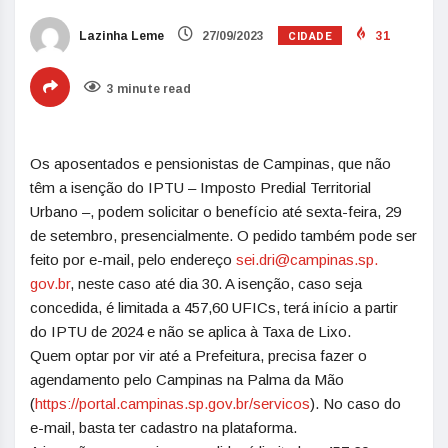
CIDADE
Lazinha Leme
27/09/2023
31
3 minute read
Os aposentados e pensionistas de Campinas, que não
têm a isenção do IPTU – Imposto Predial Territorial
Urbano –, podem solicitar o benefício até sexta-feira, 29
de setembro, presencialmente. O pedido também pode ser
feito por e-mail, pelo endereço
sei.dri@campinas.sp.
gov.br
, neste caso até dia 30. A isenção, caso seja
concedida, é limitada a 457,60 UFICs, terá início a partir
do IPTU de 2024 e não se aplica à Taxa de Lixo.
Quem optar por vir até a Prefeitura, precisa fazer o
agendamento pelo Campinas na Palma da Mão
(
https://portal.campinas.sp.
gov.br/servicos
). No caso do
e-mail, basta ter cadastro na plataforma.