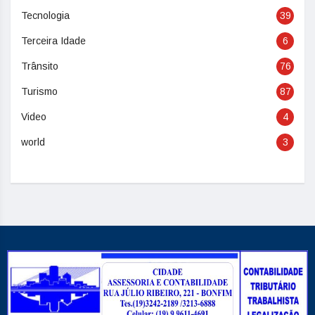
Tecnologia
39
Terceira Idade
6
Trânsito
76
Turismo
87
Video
4
world
3