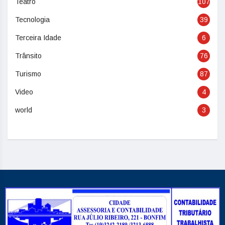
Teatro
107
Tecnologia
39
Terceira Idade
6
Trânsito
76
Turismo
87
Video
4
world
3