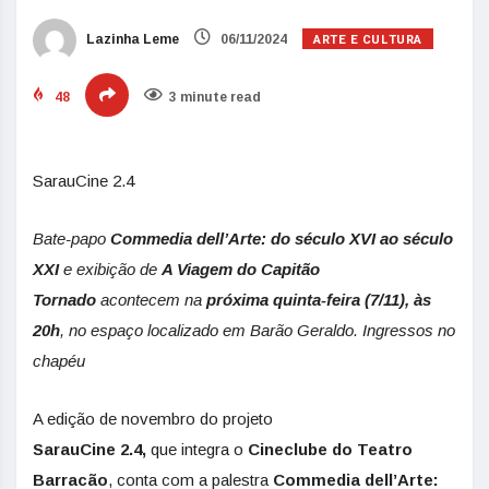
ARTE E CULTURA
Lazinha Leme
06/11/2024
48
3 minute read
SarauCine 2.4
Bate-papo
Commedia dell’Arte: do século XVI ao século
XXI
e exibição de
A Viagem do Capitão
Tornado
acontecem na
próxima quinta-feira (7/11), às
20h
, no espaço localizado em Barão Geraldo. Ingressos no
chapéu
A edição de novembro do projeto
SarauCine 2.4,
que
integra o
Cineclube do Teatro
Barracão
, conta com a palestra
Commedia dell’Arte: