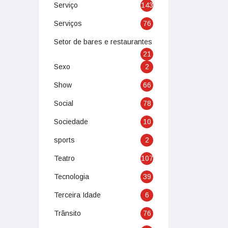
Serviço
143
Serviços
76
Setor de bares e restaurantes
21
Sexo
2
Show
66
Social
78
Sociedade
10
sports
2
Teatro
107
Tecnologia
39
Terceira Idade
6
Trânsito
76