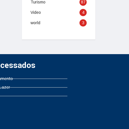
Turismo
87
Video
4
world
3
Acessados
amento
 Lazer