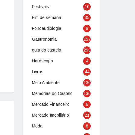
Festivais
10
Fim de semana
35
Fonoaudiologia
8
Gastronomia
157
guia do castelo
299
Horóscopo
4
Livros
44
Meio Ambiente
136
Memórias do Castelo
130
Mercado Financeiro
6
Mercado Imobiliário
21
Moda
8