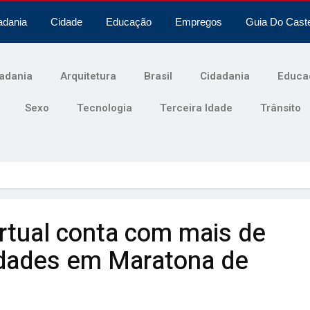
adania
Cidade
Educação
Empregos
Guia Do Cast
adania
Arquitetura
Brasil
Cidadania
Educa
Sexo
Tecnologia
Terceira Idade
Trânsito
rtual conta com mais de
idades em Maratona de