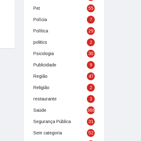
Pet
55
Polícia
7
Política
29
politics
2
Psicologia
30
Publicidade
9
Região
47
Religião
2
restaurante
3
Saúde
366
Segurança Pública
31
Sem categoria
52