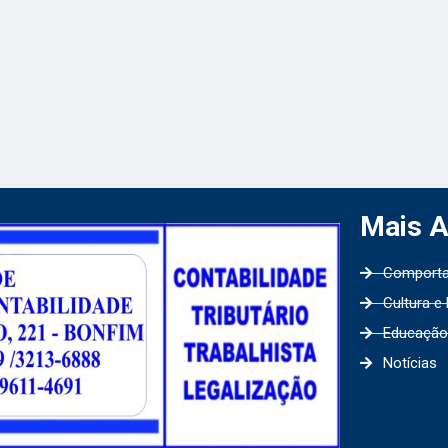
Mais 
Comport
Cultura e
Educação
Notícias