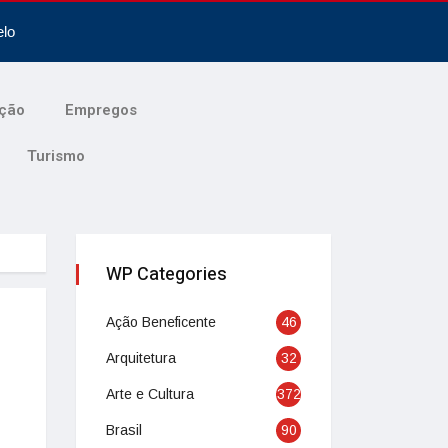
elo
ção
Empregos
Turismo
WP Categories
Ação Beneficente
46
Arquitetura
32
Arte e Cultura
372
Brasil
90