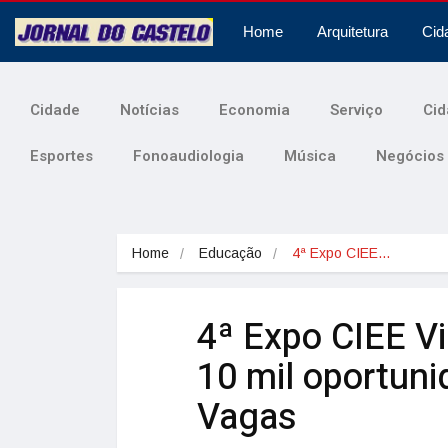
Home
Arquitetura
Cid
Cidade
Notícias
Economia
Serviço
Cid
Esportes
Fonoaudiologia
Música
Negócios
Home
Educação
4ª Expo CIEE…
4ª Expo CIEE Vi
10 mil oportun
Vagas