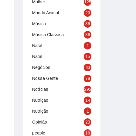
Mulher
125
Mundo Animal
20
Música
36
Música Clássica
36
Natal
1
Natal
15
Negócios
43
Nossa Gente
78
Notícias
292
Nutriçao
14
Nutrição
1
Opinião
23
people
10