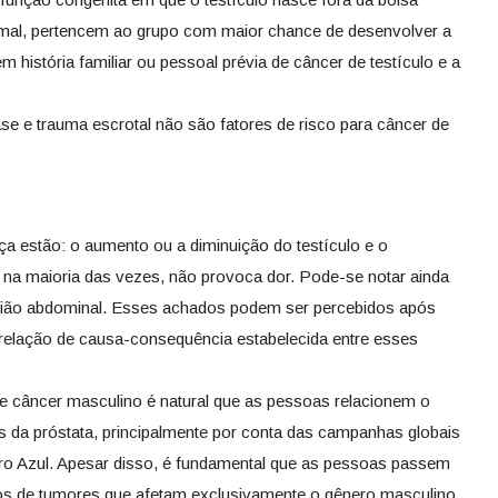
ormal, pertencem ao grupo com maior chance de desenvolver a
m história familiar ou pessoal prévia de câncer de testículo e a
se e trauma escrotal não são fatores de risco para câncer de
a estão: o aumento ou a diminuição do testículo e o
na maioria das vezes, não provoca dor. Pode-se notar ainda
gião abdominal. Esses achados podem ser percebidos após
 relação de causa-consequência estabelecida entre esses
e câncer masculino é natural que as pessoas relacionem o
 da próstata, principalmente por conta das campanhas globais
o Azul. Apesar disso, é fundamental que as pessoas passem
os de tumores que afetam exclusivamente o gênero masculino,