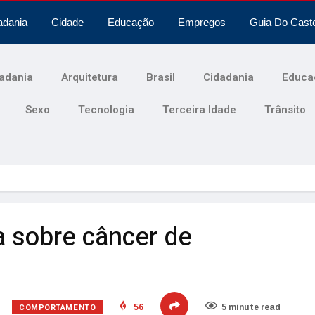
adania
Cidade
Educação
Empregos
Guia Do Cast
adania
Arquitetura
Brasil
Cidadania
Educa
Sexo
Tecnologia
Terceira Idade
Trânsito
ta sobre câncer de
COMPORTAMENTO
56
5 minute read