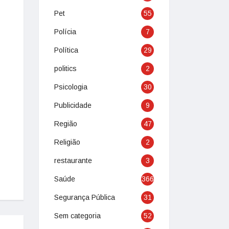
Pet
55
Polícia
7
Política
29
politics
2
Psicologia
30
Publicidade
9
Região
47
Religião
2
restaurante
3
Saúde
366
Segurança Pública
31
Sem categoria
52