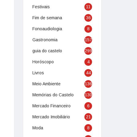
Festivais
11
Fim de semana
36
Fonoaudiologia
8
Gastronomia
157
guia do castelo
299
Horóscopo
4
Livros
44
Meio Ambiente
136
Memórias do Castelo
130
Mercado Financeiro
6
Mercado Imobiliário
21
Moda
8