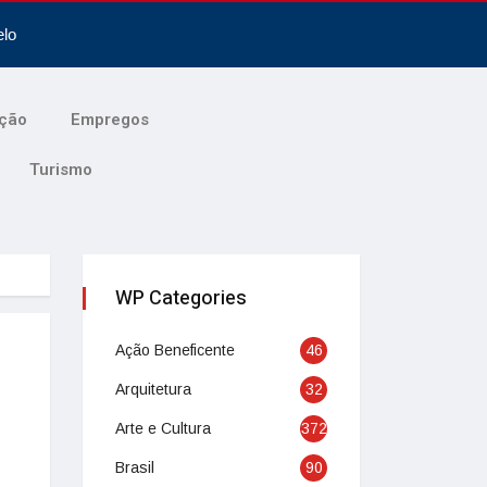
elo
ção
Empregos
Turismo
WP Categories
Ação Beneficente
46
Arquitetura
32
Arte e Cultura
372
Brasil
90