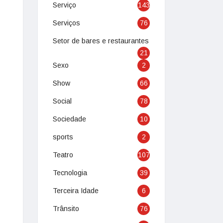
Serviço
143
Serviços
76
Setor de bares e restaurantes
21
Sexo
2
Show
66
Social
78
Sociedade
10
sports
2
Teatro
107
Tecnologia
39
Terceira Idade
6
Trânsito
76