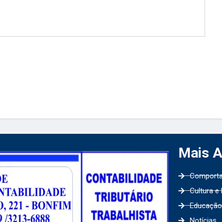
Mais 
Comport
Cultura e
Educação
Notícias