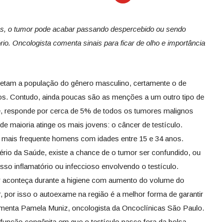
s, o tumor pode acabar passando despercebido ou sendo
o. Oncologista comenta sinais para ficar de olho e importância
fetam a população do gênero masculino, certamente o de
dos. Contudo, ainda poucas são as menções a um outro tipo de
e, responde por cerca de 5% de todos os tumores malignos
de maioria atinge os mais jovens: o câncer de testículo.
a mais frequente homens com idades entre 15 e 34 anos.
rio da Saúde, existe a chance de o tumor ser confundido, ou
o inflamatório ou infeccioso envolvendo o testículo.
 aconteça durante a higiene com aumento do volume do
r, por isso o autoexame na região é a melhor forma de garantir
comenta Pamela Muniz, oncologista da Oncoclínicas São Paulo.
isfunção congênita em que o testículo nasce fora da bolsa