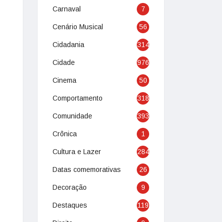
Carnaval
7
Cenário Musical
56
Cidadania
314
Cidade
976
Cinema
50
Comportamento
318
Comunidade
393
Crônica
1
Cultura e Lazer
284
Datas comemorativas
26
Decoração
9
Destaques
119