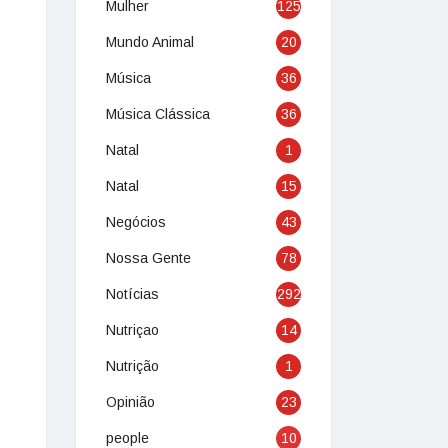
Mulher
125
Mundo Animal
20
Música
36
Música Clássica
36
Natal
1
Natal
15
Negócios
43
Nossa Gente
78
Notícias
292
Nutriçao
14
Nutrição
1
Opinião
23
people
10