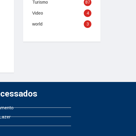
Turismo
87
Video
4
world
3
Acessados
amento
 Lazer