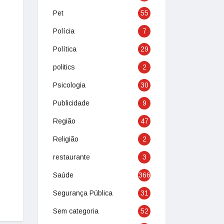
Pet
55
Polícia
7
Política
29
politics
2
Psicologia
30
Publicidade
9
Região
47
Religião
2
restaurante
3
Saúde
366
Segurança Pública
31
Sem categoria
52