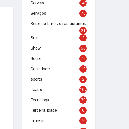
Serviço
143
Serviços
76
Setor de bares e restaurantes
21
Sexo
2
Show
66
Social
78
Sociedade
10
sports
2
Teatro
107
Tecnologia
39
Terceira Idade
6
Trânsito
76