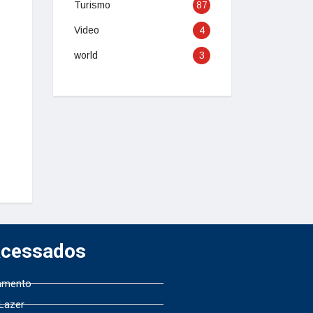
Turismo
87
Video
4
world
3
Acessados
amento
 Lazer