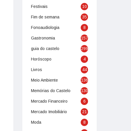
Festivais
10
Fim de semana
35
Fonoaudiologia
8
Gastronomia
157
guia do castelo
299
Horóscopo
4
Livros
44
Meio Ambiente
136
Memórias do Castelo
130
Mercado Financeiro
6
Mercado Imobiliário
21
Moda
8