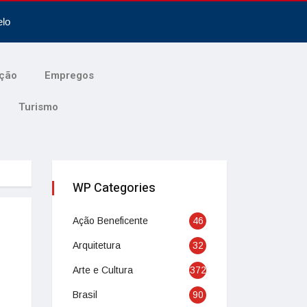
elo
ção
Empregos
Turismo
WP Categories
Ação Beneficente
46
Arquitetura
32
Arte e Cultura
372
Brasil
90