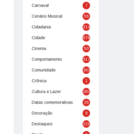
Carnaval
7
Cenário Musical
56
Cidadania
314
Cidade
976
Cinema
50
Comportamento
317
Comunidade
393
Crônica
1
Cultura e Lazer
283
Datas comemorativas
26
Decoração
9
Destaques
119