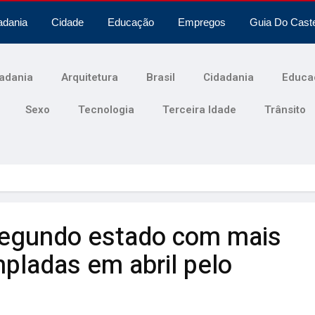
adania
Cidade
Educação
Empregos
Guia Do Cast
adania
Arquitetura
Brasil
Cidadania
Educa
Sexo
Tecnologia
Terceira Idade
Trânsito
segundo estado com mais
pladas em abril pelo