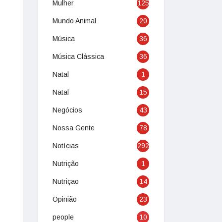
Mulher
125
Mundo Animal
20
Música
36
Música Clássica
36
Natal
1
Natal
15
Negócios
43
Nossa Gente
78
Notícias
292
Nutrição
1
Nutriçao
14
Opinião
23
people
10