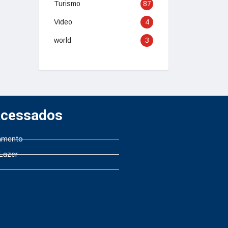
Turismo
87
Video
4
world
3
Acessados
amento
 Lazer