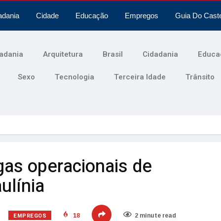
adania
Cidade
Educação
Empregos
Guia Do Cast
adania
Arquitetura
Brasil
Cidadania
Educa
Sexo
Tecnologia
Terceira Idade
Trânsito
as operacionais de
ulínia
EMPREGOS
18
2 minute read