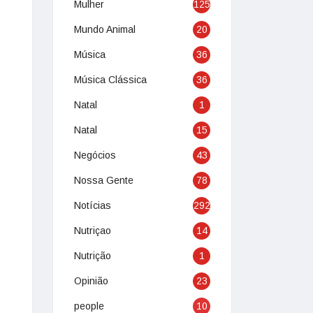
Mulher
125
Mundo Animal
20
Música
36
Música Clássica
36
Natal
1
Natal
15
Negócios
43
Nossa Gente
78
Notícias
292
Nutriçao
14
Nutrição
1
Opinião
23
people
10