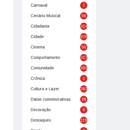
Carnaval
7
Cenário Musical
56
Cidadania
314
Cidade
976
Cinema
50
Comportamento
317
Comunidade
393
Crônica
1
Cultura e Lazer
283
Datas comemorativas
26
Decoração
9
Destaques
119