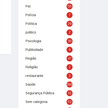
Pet
55
Polícia
7
Política
29
politics
2
Psicologia
30
Publicidade
9
Região
47
Religião
2
restaurante
3
Saúde
366
Segurança Pública
31
Sem categoria
52