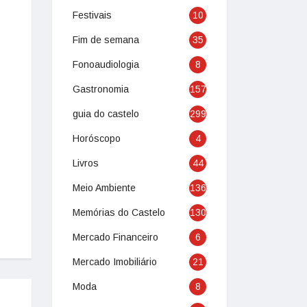
Festivais
10
Fim de semana
35
Fonoaudiologia
8
Gastronomia
157
guia do castelo
299
Horóscopo
4
Livros
44
Meio Ambiente
136
Memórias do Castelo
130
Mercado Financeiro
6
Mercado Imobiliário
21
Moda
8