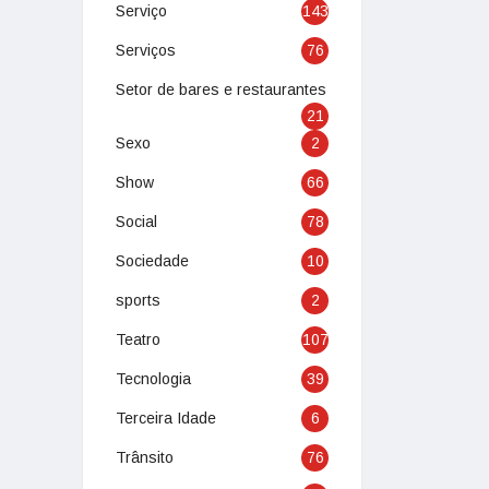
Serviço
143
Serviços
76
Setor de bares e restaurantes
21
Sexo
2
Show
66
Social
78
Sociedade
10
sports
2
Teatro
107
Tecnologia
39
Terceira Idade
6
Trânsito
76