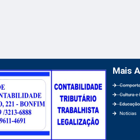
Mais 
Comport
Cultura e
Educação
Notícias