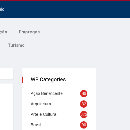
elo
ção
Empregos
Turismo
WP Categories
Ação Beneficente
46
Arquitetura
32
Arte e Cultura
372
Brasil
90