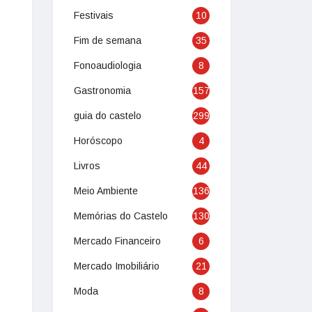
Festivais
10
Fim de semana
35
Fonoaudiologia
8
Gastronomia
157
guia do castelo
299
Horóscopo
4
Livros
44
Meio Ambiente
136
Memórias do Castelo
130
Mercado Financeiro
6
Mercado Imobiliário
21
Moda
8