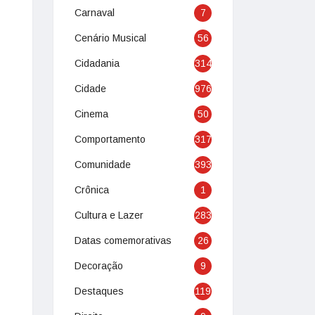
Carnaval
7
Cenário Musical
56
Cidadania
314
Cidade
976
Cinema
50
Comportamento
317
Comunidade
393
Crônica
1
Cultura e Lazer
283
Datas comemorativas
26
Decoração
9
Destaques
119