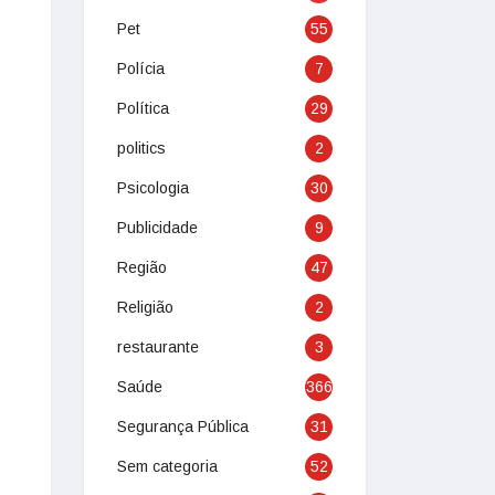
Pet
55
Polícia
7
Política
29
politics
2
Psicologia
30
Publicidade
9
Região
47
Religião
2
restaurante
3
Saúde
366
Segurança Pública
31
Sem categoria
52