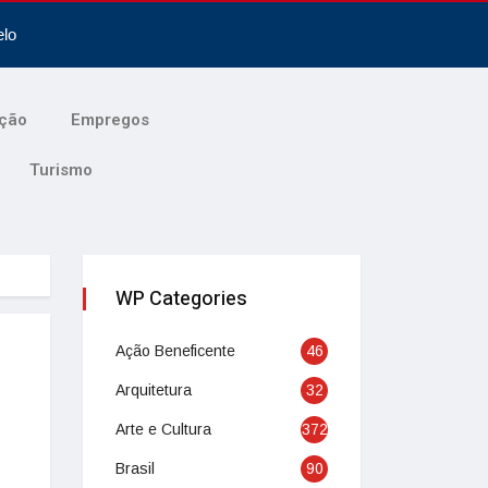
elo
ção
Empregos
Turismo
WP Categories
Ação Beneficente
46
Arquitetura
32
Arte e Cultura
372
Brasil
90