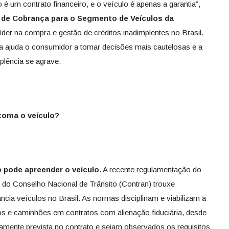
 é um contrato financeiro, e o veículo é apenas a garantia”,
 de Cobrança para o Segmento de Veículos da
íder na compra e gestão de créditos inadimplentes no Brasil.
a ajuda o consumidor a tomar decisões mais cautelosas e a
mplência se agrave.
toma o veículo?
 pode apreender o veículo.
A recente regulamentação do
 do Conselho Nacional de Trânsito (Contran) trouxe
cia veículos no Brasil. As normas disciplinam e viabilizam a
tos e caminhões em contratos com alienação fiduciária, desde
samente prevista no contrato e sejam observados os requisitos