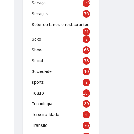
Serviço
143
Serviços
76
Setor de bares e restaurantes
21
Sexo
2
Show
66
Social
78
Sociedade
10
sports
2
Teatro
107
Tecnologia
39
Terceira Idade
6
Trânsito
76