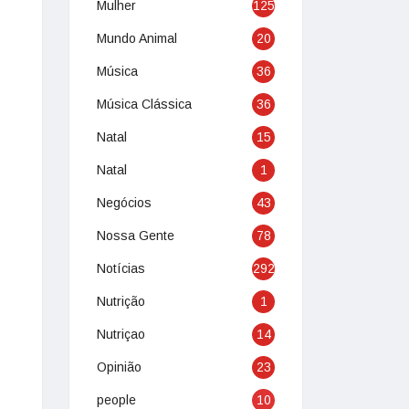
Mulher
125
Mundo Animal
20
Música
36
Música Clássica
36
Natal
15
Natal
1
Negócios
43
Nossa Gente
78
Notícias
292
Nutrição
1
Nutriçao
14
Opinião
23
people
10