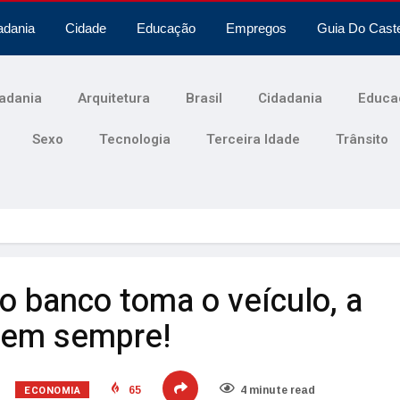
adania
Cidade
Educação
Empregos
Guia Do Cast
adania
Arquitetura
Brasil
Cidadania
Educa
Sexo
Tecnologia
Terceira Idade
Trânsito
o banco toma o veículo, a
Nem sempre!
ECONOMIA
65
4 minute read