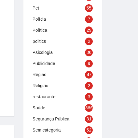
Pet
55
Polícia
7
Política
29
politics
2
Psicologia
30
Publicidade
9
Região
47
Religião
2
restaurante
3
Saúde
366
Segurança Pública
31
Sem categoria
52