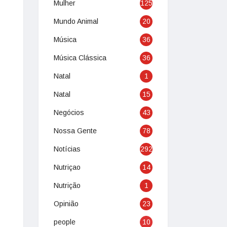
Mulher
125
Mundo Animal
20
Música
36
Música Clássica
36
Natal
1
Natal
15
Negócios
43
Nossa Gente
78
Notícias
292
Nutriçao
14
Nutrição
1
Opinião
23
people
10