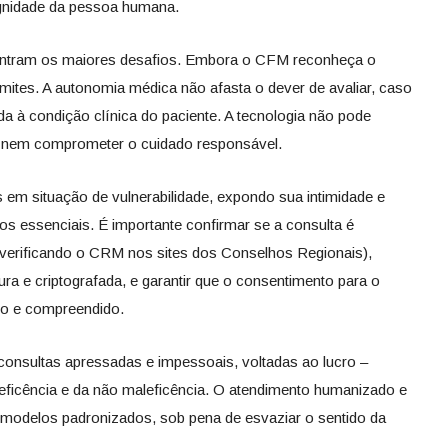
dignidade da pessoa humana.
ontram os maiores desafios. Embora o CFM reconheça o
ites. A autonomia médica não afasta o dever de avaliar, caso
ada à condição clínica do paciente. A tecnologia não pode
e, nem comprometer o cuidado responsável.
 em situação de vulnerabilidade, expondo sua intimidade e
tos essenciais. É importante confirmar se a consulta é
 (verificando o CRM nos sites dos Conselhos Regionais),
ura e criptografada, e garantir que o consentimento para o
do e compreendido.
consultas apressadas e impessoais, voltadas ao lucro –
neficência e da não maleficência. O atendimento humanizado e
e modelos padronizados, sob pena de esvaziar o sentido da