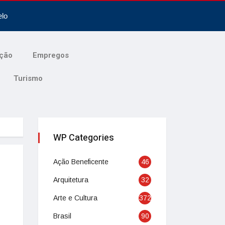
elo
ção
Empregos
Turismo
WP Categories
Ação Beneficente
46
Arquitetura
32
Arte e Cultura
372
Brasil
90