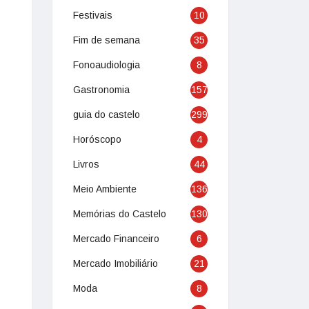
Festivais
10
Fim de semana
35
Fonoaudiologia
8
Gastronomia
157
guia do castelo
299
Horóscopo
4
Livros
44
Meio Ambiente
136
Memórias do Castelo
130
Mercado Financeiro
6
Mercado Imobiliário
21
Moda
8