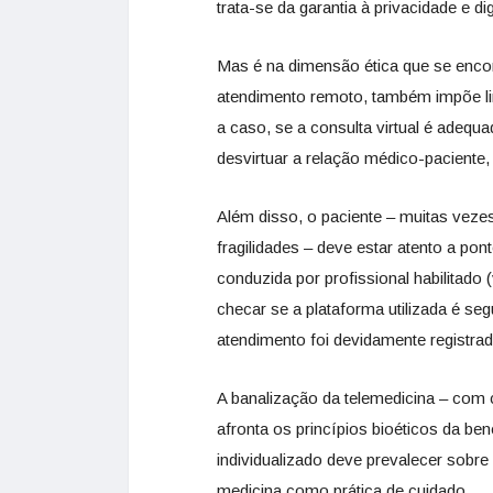
trata-se da garantia à privacidade e 
Mas é na dimensão ética que se enc
atendimento remoto, também impõe lim
a caso, se a consulta virtual é adequ
desvirtuar a relação médico-pacient
Além disso, o paciente – muitas vezes
fragilidades – deve estar atento a pon
conduzida por profissional habilitado
checar se a plataforma utilizada é seg
atendimento foi devidamente registra
A banalização da telemedicina – com 
afronta os princípios bioéticos da be
individualizado deve prevalecer sobr
medicina como prática de cuidado.