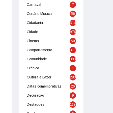
Carnaval
7
Cenário Musical
56
Cidadania
314
Cidade
976
Cinema
50
Comportamento
317
Comunidade
393
Crônica
1
Cultura e Lazer
283
Datas comemorativas
26
Decoração
9
Destaques
119