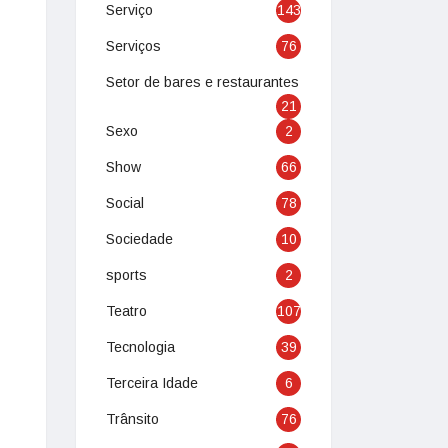
Serviço
143
Serviços
76
Setor de bares e restaurantes
21
Sexo
2
Show
66
Social
78
Sociedade
10
sports
2
Teatro
107
Tecnologia
39
Terceira Idade
6
Trânsito
76