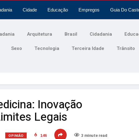
adania
Cidade
Educação
Empregos
Guia Do Cast
adania
Arquitetura
Brasil
Cidadania
Educa
Sexo
Tecnologia
Terceira Idade
Trânsito
dicina: Inovação
imites Legais
OPINIÃO
146
3 minute read