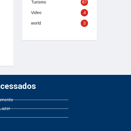
Turismo
87
Video
4
world
3
Acessados
amento
 Lazer