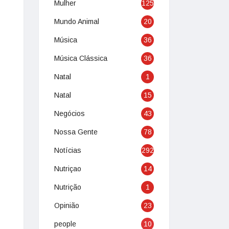
Mulher
125
Mundo Animal
20
Música
36
Música Clássica
36
Natal
1
Natal
15
Negócios
43
Nossa Gente
78
Notícias
292
Nutriçao
14
Nutrição
1
Opinião
23
people
10