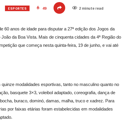
ESPORTES
49
2 minute read
e 60 anos de idade para disputar a 27ª edição dos
Jogos
da
João da Boa Vista. Mais de cinquenta cidades da 4ª Região do
petição que começa nesta quinta-feira, 19 de junho, e vai até
 quinze modalidades esportivas, tanto no masculino quanto no
tação, basquete 3×3, voleibol adaptado, coreografia, dança de
 bocha, buraco, dominó, damas, malha, truco e xadrez. Para
rias por faixas etárias foram estabelecidas em modalidades
aptado.