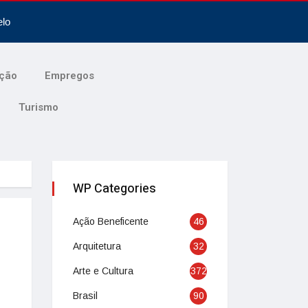
elo
ção
Empregos
Turismo
WP Categories
Ação Beneficente
46
Arquitetura
32
Arte e Cultura
372
Brasil
90