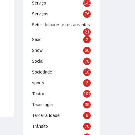
Serviço
143
Serviços
76
Setor de bares e restaurantes
21
Sexo
2
Show
66
Social
78
Sociedade
10
sports
2
Teatro
107
Tecnologia
39
Terceira Idade
6
Trânsito
76