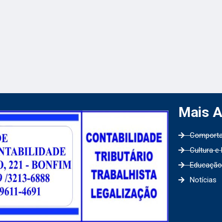
Mais 
Comport
Cultura e
Educação
Notícias