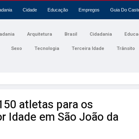
adania
Cidade
Educação
Empregos
Guia Do Cast
adania
Arquitetura
Brasil
Cidadania
Educa
Sexo
Tecnologia
Terceira Idade
Trânsito
50 atletas para os
r Idade em São João da