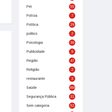
Pet
55
Polícia
7
Política
29
politics
2
Psicologia
30
Publicidade
9
Região
47
Religião
2
restaurante
3
Saúde
366
Segurança Pública
31
Sem categoria
52