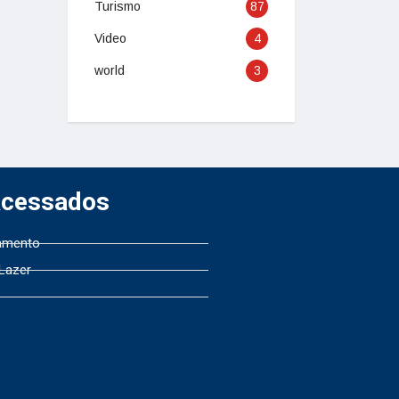
Turismo
87
Video
4
world
3
Acessados
amento
 Lazer