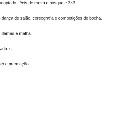
 adaptado, tênis de mesa e basquete 3×3.
e dança de salão, coreografia e competições de bocha.
, damas e malha.
xadrez.
to e premiação.