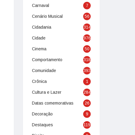
Carnaval
7
Cenário Musical
56
Cidadania
314
Cidade
976
Cinema
50
Comportamento
318
Comunidade
393
Crônica
1
Cultura e Lazer
284
Datas comemorativas
26
Decoração
9
Destaques
119