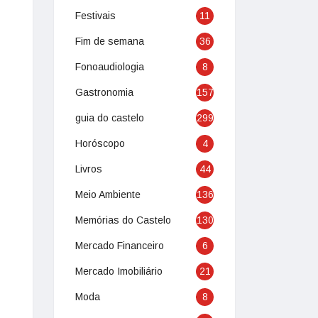
Festivais
11
Fim de semana
36
Fonoaudiologia
8
Gastronomia
157
guia do castelo
299
Horóscopo
4
Livros
44
Meio Ambiente
136
Memórias do Castelo
130
Mercado Financeiro
6
Mercado Imobiliário
21
Moda
8