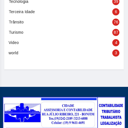
Tecnologia
39
Terceira Idade
6
Trânsito
76
Turismo
87
Video
4
world
3