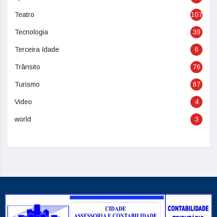
Teatro
107
Tecnologia
39
Terceira Idade
6
Trânsito
76
Turismo
87
Video
4
world
3