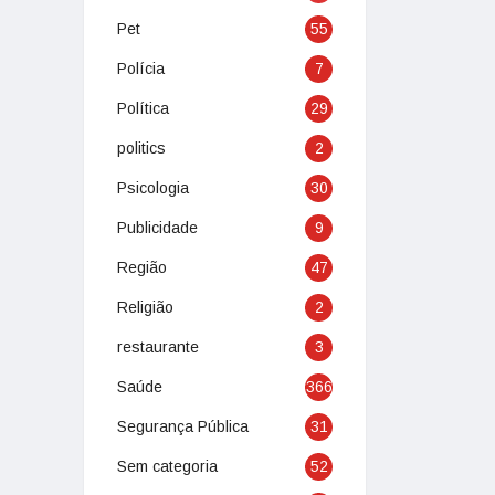
Pet
55
Polícia
7
Política
29
politics
2
Psicologia
30
Publicidade
9
Região
47
Religião
2
restaurante
3
Saúde
366
Segurança Pública
31
Sem categoria
52