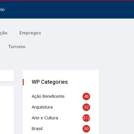
elo
ção
Empregos
Turismo
WP Categories
Ação Beneficente
46
Arquitetura
32
Arte e Cultura
372
Brasil
90