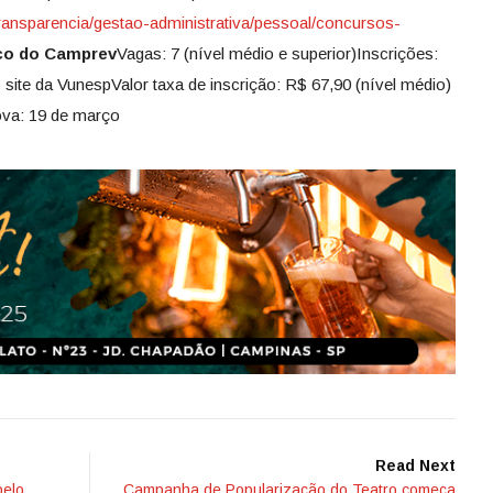
transparencia/gestao-administrativa/pessoal/concursos-
co do Camprev
Vagas: 7 (nível médio e superior)Inscrições:
 site da VunespValor taxa de inscrição: R$ 67,90 (nível médio)
rova: 19 de março
Read Next
pelo
Campanha de Popularização do Teatro começa