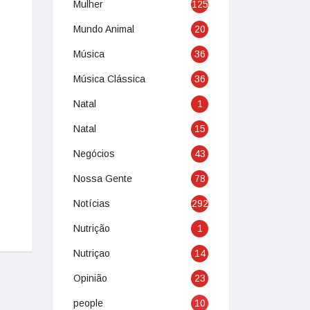
Mulher
125
Mundo Animal
20
Música
36
Música Clássica
36
Natal
1
Natal
15
Negócios
43
Nossa Gente
78
Notícias
292
Nutrição
1
Nutriçao
14
Opinião
23
people
10