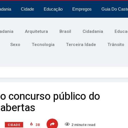
adania
Cidade
Educação
Empregos
Guia Do Cast
adania
Arquitetura
Brasil
Cidadania
Educa
Sexo
Tecnologia
Terceira Idade
Trânsito
 o concurso público do
abertas
CIDADE
38
2 minute read