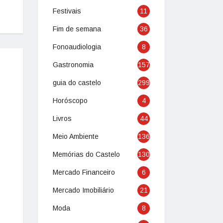
Festivais
11
Fim de semana
36
Fonoaudiologia
8
Gastronomia
157
guia do castelo
299
Horóscopo
4
Livros
44
Meio Ambiente
136
Memórias do Castelo
130
Mercado Financeiro
6
Mercado Imobiliário
21
Moda
8