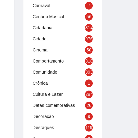
Carnaval
7
Cenário Musical
56
Cidadania
314
Cidade
976
Cinema
50
Comportamento
318
Comunidade
393
Crônica
1
Cultura e Lazer
284
Datas comemorativas
26
Decoração
9
Destaques
119