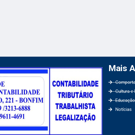
Mais 
Comport
Cultura e
Educação
Notícias