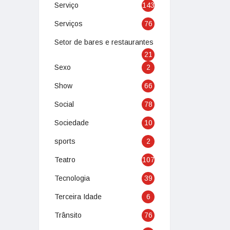
Serviço
143
Serviços
76
Setor de bares e restaurantes
21
Sexo
2
Show
66
Social
78
Sociedade
10
sports
2
Teatro
107
Tecnologia
39
Terceira Idade
6
Trânsito
76