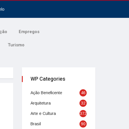
elo
ção
Empregos
Turismo
WP Categories
Ação Beneficente
46
Arquitetura
32
Arte e Cultura
372
Brasil
90