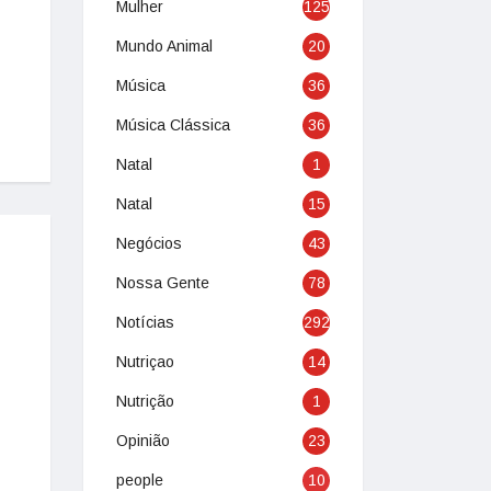
Mulher
125
Mundo Animal
20
Música
36
Música Clássica
36
Natal
1
Natal
15
Negócios
43
Nossa Gente
78
Notícias
292
Nutriçao
14
Nutrição
1
Opinião
23
people
10