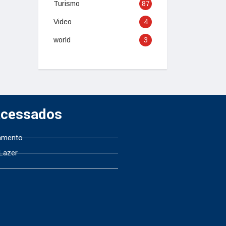
Turismo
87
Video
4
world
3
Acessados
amento
 Lazer