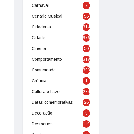
Carnaval
7
Cenário Musical
56
Cidadania
314
Cidade
976
Cinema
50
Comportamento
318
Comunidade
393
Crônica
1
Cultura e Lazer
284
Datas comemorativas
26
Decoração
9
Destaques
119