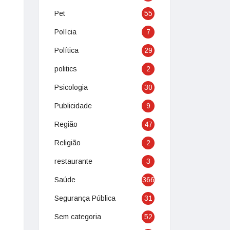
Pet
55
Polícia
7
Política
29
politics
2
Psicologia
30
Publicidade
9
Região
47
Religião
2
restaurante
3
Saúde
366
Segurança Pública
31
Sem categoria
52