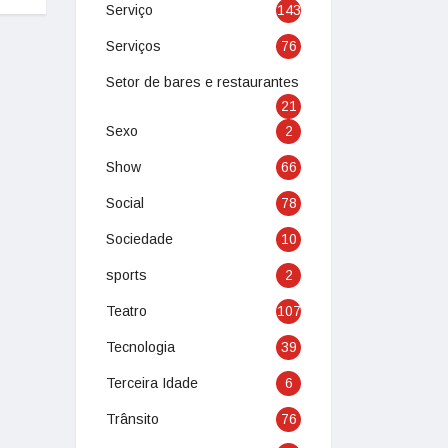
Serviço
143
Serviços
76
Setor de bares e restaurantes
21
Sexo
2
Show
66
Social
78
Sociedade
10
sports
2
Teatro
107
Tecnologia
39
Terceira Idade
6
Trânsito
76