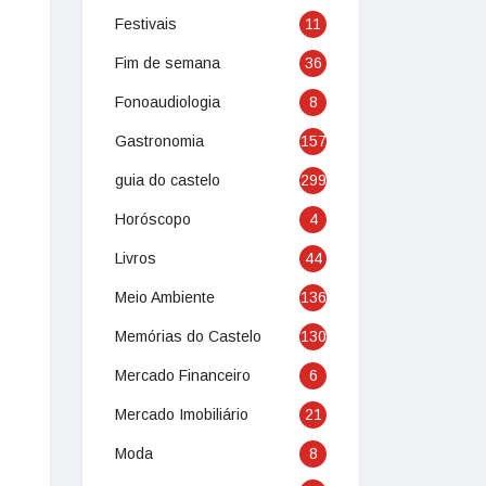
Festivais
11
Fim de semana
36
Fonoaudiologia
8
Gastronomia
157
guia do castelo
299
Horóscopo
4
Livros
44
Meio Ambiente
136
Memórias do Castelo
130
Mercado Financeiro
6
Mercado Imobiliário
21
Moda
8