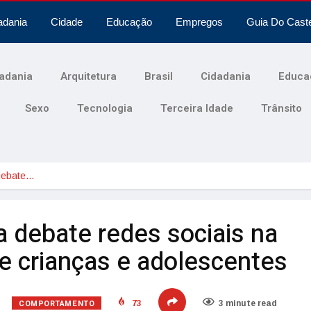
adania
Cidade
Educação
Empregos
Guia Do Cast
adania
Arquitetura
Brasil
Cidadania
Educa
Sexo
Tecnologia
Terceira Idade
Trânsito
 debate…
a debate redes sociais na
e crianças e adolescentes
COMPORTAMENTO
73
3 minute read