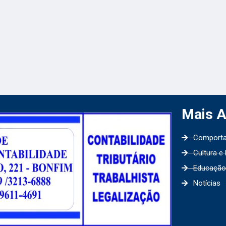
Mais 
Comport
Cultura e
Educação
Notícias