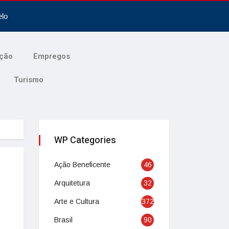
elo
ção
Empregos
Turismo
WP Categories
Ação Beneficente
46
Arquitetura
32
Arte e Cultura
372
Brasil
90