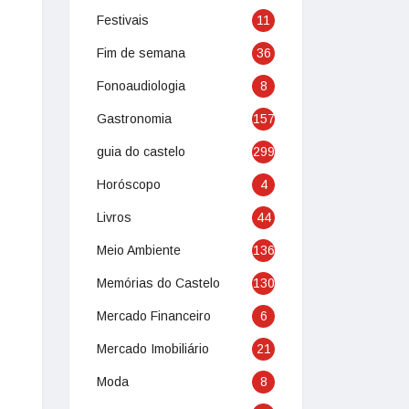
Festivais
11
Fim de semana
36
Fonoaudiologia
8
Gastronomia
157
guia do castelo
299
Horóscopo
4
Livros
44
Meio Ambiente
136
Memórias do Castelo
130
Mercado Financeiro
6
Mercado Imobiliário
21
Moda
8