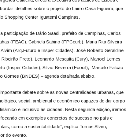
ordar detalhes sobre o projeto do bairro Casa Figueira, que
do Shopping Center Iguatemi Campinas.
participação de Dário Saadi, prefeito de Campinas, Carlos
ahas (FEAC), Gabriela Sabino (FPCeurb), Maria Rita Silveira
lvim (Arq.Futuro e Insper Cidades), José Roberto Geraldine
e Ribeirão Preto), Leonardo Mesquita (Cury), Manoel Lemes
 (Insper Cidades), Silvio Bezerra (Ecocil), Marcelo Falcão
ão Gomes (BNDES) – agenda detalhada abaixo.
mportante debate sobre as novas centralidades urbanas, que
ológico, social, ambiental e econômico capazes de dar corpo
dinâmico e inclusivo às cidades. Nesta segunda edição, iremos
, focando em exemplos concretos de sucesso no país e
tais, como a sustentabilidade”, explica Tomas Alvim,
or do evento.