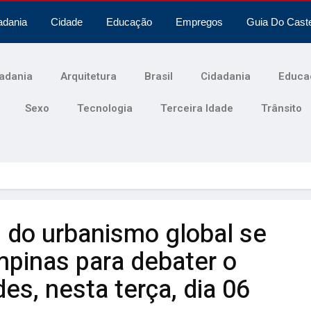
adania
Cidade
Educação
Empregos
Guia Do Cast
adania
Arquitetura
Brasil
Cidadania
Educa
Sexo
Tecnologia
Terceira Idade
Trânsito
do urbanismo global se
pinas para debater o
es, nesta terça, dia 06