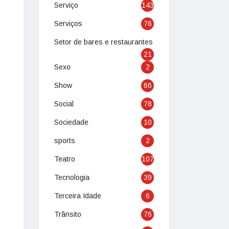
Serviço
143
Serviços
76
Setor de bares e restaurantes
21
Sexo
2
Show
66
Social
78
Sociedade
10
sports
2
Teatro
107
Tecnologia
39
Terceira Idade
6
Trânsito
76