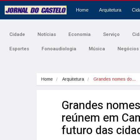
Home
Arquitetura
Cid
Cidade
Notícias
Economia
Serviço
Cid
Esportes
Fonoaudiologia
Música
Negócios
Home
Arquitetura
Grandes nomes do…
Grandes nomes 
reúnem em Cam
futuro das cidad