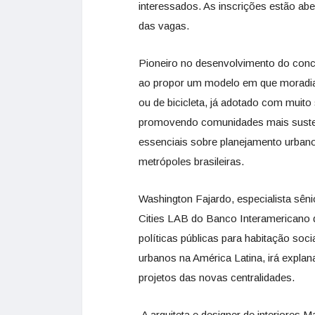
interessados. As inscrições estão ab
das vagas.
Pioneiro no desenvolvimento do conce
ao propor um modelo em que moradia, 
ou de bicicleta, já adotado com mui
promovendo comunidades mais susten
essenciais sobre planejamento urbano
metrópoles brasileiras.
Washington Fajardo,
especialista sên
Cities LAB do Banco Interamericano 
políticas públicas para habitação soc
urbanos na América Latina, irá explan
projetos das novas centralidades.
A arquiteta e designer de interiores M