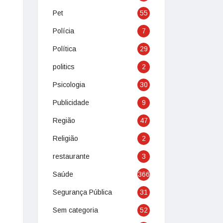
Pet
55
Polícia
7
Política
29
politics
2
Psicologia
30
Publicidade
9
Região
47
Religião
2
restaurante
3
Saúde
366
Segurança Pública
31
Sem categoria
52