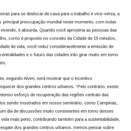
as para se deslocar de casa para o trabalho e vice-versa, a
 a principal preocupação mundial neste momento, com todas
 vivendo, é absurda. Quando você aproxima as pessoas das
alho, como é proposto no conceito da Cidade de 15 minutos,
idade de vida, você reduz consideravelmente a emissão de
ntralidades e o futuro das cidades irão girar muito em torno
vim.
te, segundo Alvim, será mostrar que o incentivo
esquecer dos grandes centros urbanos. “Pelo contrário, existe
ntenso esforço de recuperação das regiões centrais das
plos sendo mostrados em nosso seminário, como Campinas,
á um dia de discussões muito consistentes em torno desses
a vida mais perto, contribuindo também para a sustentabilidade,
esgate dos grandes centros urbanos. Iremos pensar sobre