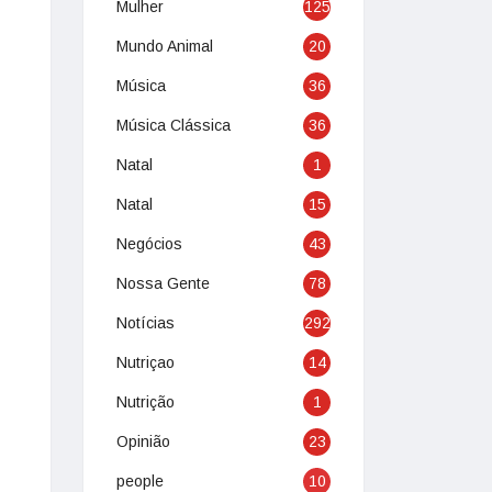
Mulher
125
Mundo Animal
20
Música
36
Música Clássica
36
Natal
1
Natal
15
Negócios
43
Nossa Gente
78
Notícias
292
Nutriçao
14
Nutrição
1
Opinião
23
people
10