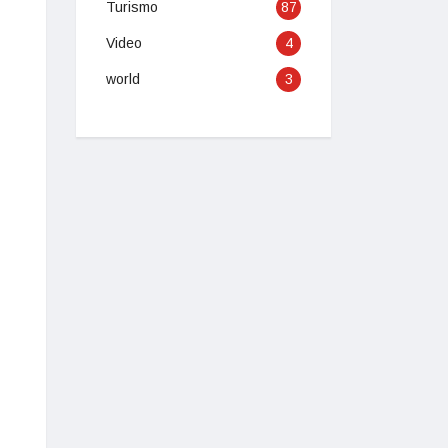
Turismo
87
Video
4
world
3