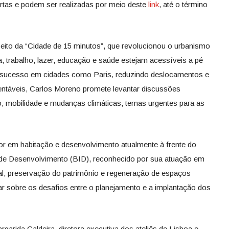
ertas e podem ser realizadas por meio deste
link
, até o término
ito da “Cidade de 15 minutos”, que revolucionou o urbanismo
trabalho, lazer, educação e saúde estejam acessíveis a pé
to sucesso em cidades como Paris, reduzindo deslocamentos e
táveis, Carlos Moreno promete levantar discussões
, mobilidade e mudanças climáticas, temas urgentes para as
ior em habitação e desenvolvimento atualmente à frente do
de Desenvolvimento (BID), reconhecido por sua atuação em
ial, preservação do patrimônio e regeneração de espaços
ar sobre os desafios entre o planejamento e a implantação dos
argarida Caldeira, diretora executiva dos ateliês de Lisboa e