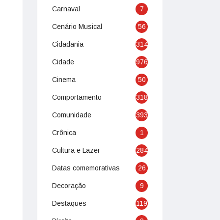
Carnaval
7
Cenário Musical
56
Cidadania
314
Cidade
976
Cinema
50
Comportamento
318
Comunidade
393
Crônica
1
Cultura e Lazer
284
Datas comemorativas
26
Decoração
9
Destaques
119