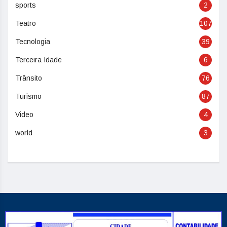
sports
2
Teatro
107
Tecnologia
39
Terceira Idade
6
Trânsito
76
Turismo
87
Video
4
world
3