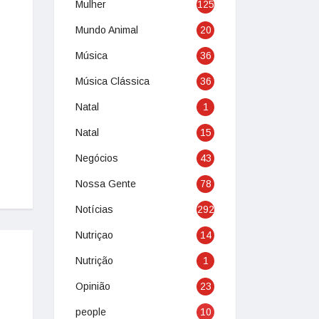
Mulher
125
Mundo Animal
20
Música
36
Música Clássica
36
Natal
1
Natal
15
Negócios
43
Nossa Gente
78
Notícias
292
Nutriçao
14
Nutrição
1
Opinião
23
people
10