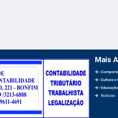
Mais 
Comport
Cultura e
Educação
Notícias