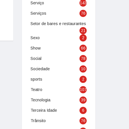
Serviço
143
Serviços
76
Setor de bares e restaurantes
21
Sexo
2
Show
66
Social
78
Sociedade
10
sports
2
Teatro
107
Tecnologia
39
Terceira Idade
6
Trânsito
76