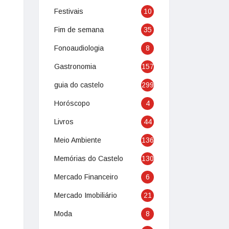
Festivais
10
Fim de semana
35
Fonoaudiologia
8
Gastronomia
157
guia do castelo
299
Horóscopo
4
Livros
44
Meio Ambiente
136
Memórias do Castelo
130
Mercado Financeiro
6
Mercado Imobiliário
21
Moda
8