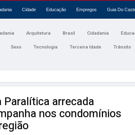
adania
Cidade
Educação
Empregos
Guia Do Cast
adania
Arquitetura
Brasil
Cidadania
Educa
Sexo
Tecnologia
Terceira Idade
Trânsito
 Paralítica arrecada
mpanha nos condomínios
região