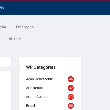
elo
ção
Empregos
Turismo
WP Categories
Ação Beneficente
46
Arquitetura
32
Arte e Cultura
372
Brasil
90