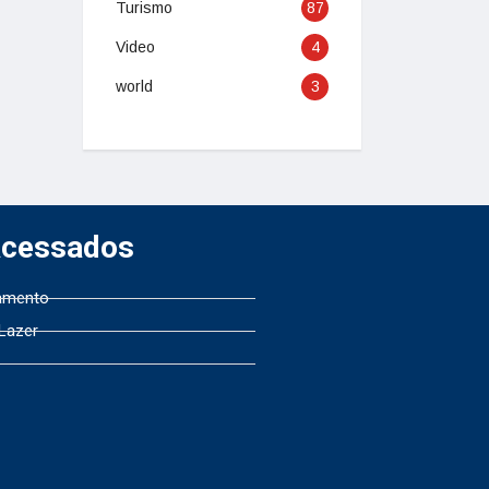
Turismo
87
Video
4
world
3
Acessados
amento
 Lazer