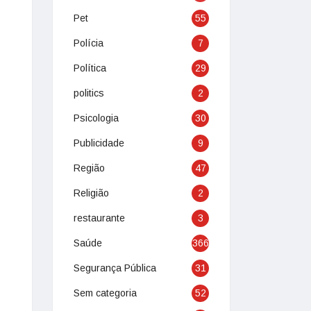
Pet
55
Polícia
7
Política
29
politics
2
Psicologia
30
Publicidade
9
Região
47
Religião
2
restaurante
3
Saúde
366
Segurança Pública
31
Sem categoria
52