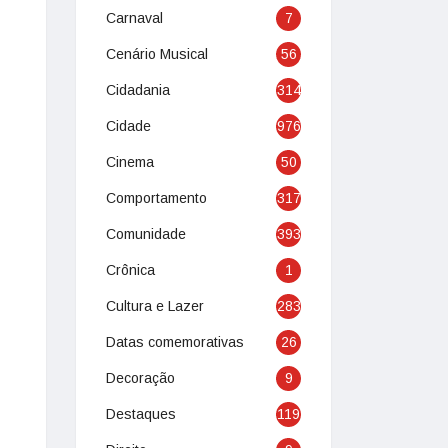
Carnaval
7
Cenário Musical
56
Cidadania
314
Cidade
976
Cinema
50
Comportamento
317
Comunidade
393
Crônica
1
Cultura e Lazer
283
Datas comemorativas
26
Decoração
9
Destaques
119