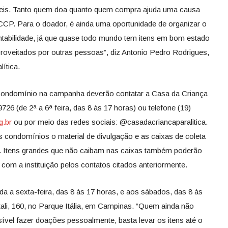
eis. Tanto quem doa quanto quem compra ajuda uma causa
 CCP. Para o doador, é ainda uma oportunidade de organizar o
tabilidade, já que quase todo mundo tem itens em bom estado
oveitados por outras pessoas”, diz Antonio Pedro Rodrigues,
ítica.
 condomínio na campanha deverão contatar a Casa da Criança
26 (de 2ª a 6ª feira, das 8 às 17 horas) ou telefone (19)
g.br
ou por meio das redes sociais: @casadacriancaparalitica.
s condomínios o material de divulgação e as caixas de coleta
ões. Itens grandes que não caibam nas caixas também poderão
 com a instituição pelos contatos citados anteriormente.
 a sexta-feira, das 8 às 17 horas, e aos sábados, das 8 às
li, 160, no Parque Itália, em Campinas. “Quem ainda não
ível fazer doações pessoalmente, basta levar os itens até o