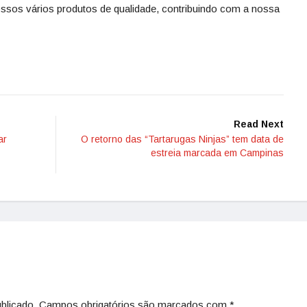
nossos vários produtos de qualidade, contribuindo com a nossa
Read Next
ar
O retorno das “Tartarugas Ninjas” tem data de
estreia marcada em Campinas
blicado.
Campos obrigatórios são marcados com
*