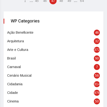
…
…
1
45
46
47
48
49
64
WP Categories
Ação Beneficente
46
Arquitetura
32
Arte e Cultura
372
Brasil
90
Carnaval
7
Cenário Musical
56
Cidadania
314
Cidade
976
Cinema
50