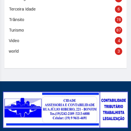
Terceira Idade
6
Trânsito
76
Turismo
87
Video
4
world
3