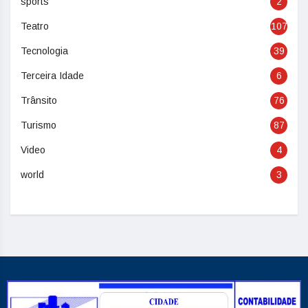
sports
2
Teatro
107
Tecnologia
39
Terceira Idade
6
Trânsito
76
Turismo
87
Video
4
world
3