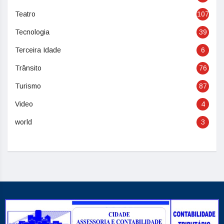
Teatro
107
Tecnologia
39
Terceira Idade
6
Trânsito
76
Turismo
87
Video
4
world
3