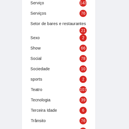
Serviço
143
Serviços
76
Setor de bares e restaurantes
21
Sexo
2
Show
66
Social
78
Sociedade
10
sports
2
Teatro
107
Tecnologia
39
Terceira Idade
6
Trânsito
76