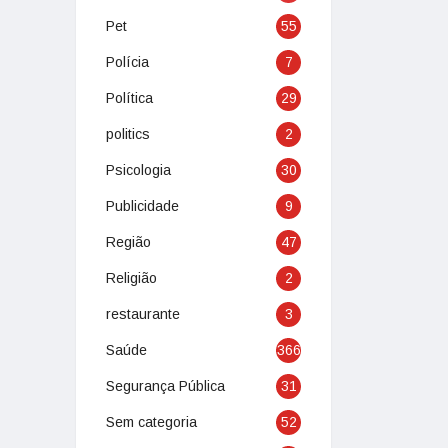
Pet
55
Polícia
7
Política
29
politics
2
Psicologia
30
Publicidade
9
Região
47
Religião
2
restaurante
3
Saúde
366
Segurança Pública
31
Sem categoria
52