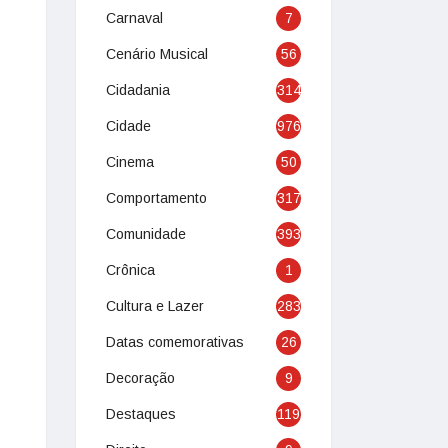
Carnaval
7
Cenário Musical
56
Cidadania
314
Cidade
976
Cinema
50
Comportamento
317
Comunidade
393
Crônica
1
Cultura e Lazer
283
Datas comemorativas
26
Decoração
9
Destaques
119