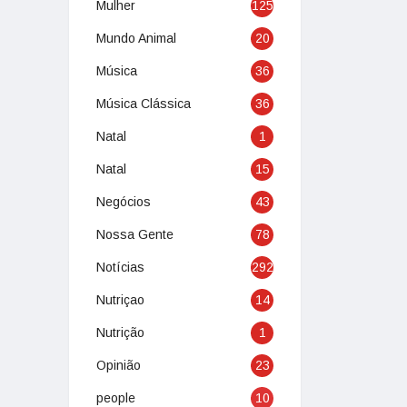
Mulher
125
Mundo Animal
20
Música
36
Música Clássica
36
Natal
1
Natal
15
Negócios
43
Nossa Gente
78
Notícias
292
Nutriçao
14
Nutrição
1
Opinião
23
people
10