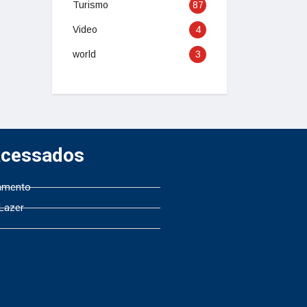
Turismo
87
Video
4
world
3
Acessados
amento
 Lazer