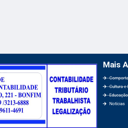
Mais 
Comport
Cultura e
Educação
Notícias