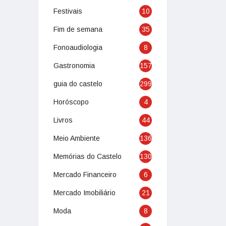
Festivais
10
Fim de semana
35
Fonoaudiologia
8
Gastronomia
157
guia do castelo
299
Horóscopo
4
Livros
44
Meio Ambiente
136
Memórias do Castelo
130
Mercado Financeiro
6
Mercado Imobiliário
21
Moda
8