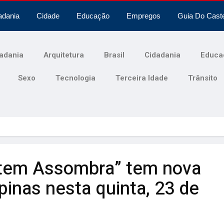
adania
Cidade
Educação
Empregos
Guia Do Cast
adania
Arquitetura
Brasil
Cidadania
Educa
Sexo
Tecnologia
Terceira Idade
Trânsito
 tem Assombra” tem nova
inas nesta quinta, 23 de