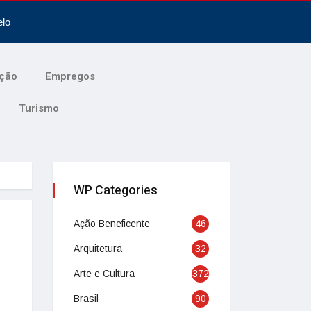
elo
ção
Empregos
Turismo
WP Categories
Ação Beneficente
46
Arquitetura
32
Arte e Cultura
372
Brasil
90