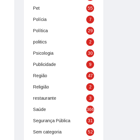
Pet
55
Polícia
7
Política
29
politics
2
Psicologia
30
Publicidade
9
Região
47
Religião
2
restaurante
3
Saúde
366
Segurança Pública
31
Sem categoria
52