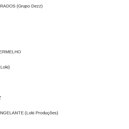
URADOS (Grupo Dezz)
 VERMELHO
Loki)
Z
ONGELANTE (Loki Produções)