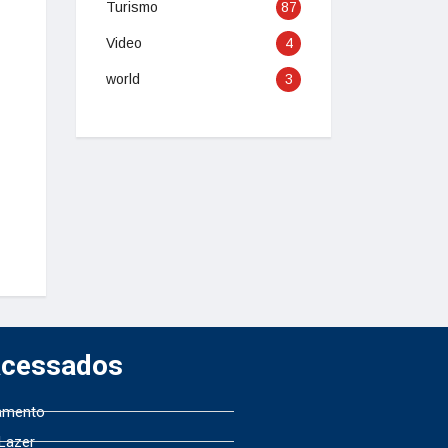
Turismo
87
Video
4
world
3
Acessados
amento
 Lazer