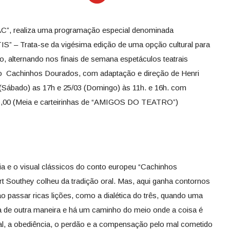
AC”, realiza uma programação especial denominada
– Trata-se da vigésima edição de uma opção cultural para
 alternando nos finais de semana espetáculos teatrais
mo Cachinhos Dourados, com adaptação e direção de Henri
– (Sábado) as 17h e 25/03 (Domingo) às 11h. e 16h. com
 15,00 (Meia e carteirinhas de “AMIGOS DO TEATRO”)
gia e o visual clássicos do conto europeu “Cachinhos
 Southey colheu da tradição oral. Mas, aqui ganha contornos
 ao passar ricas lições, como a dialética do três, quando uma
a de outra maneira e há um caminho do meio onde a coisa é
al, a obediência, o perdão e a compensação pelo mal cometido