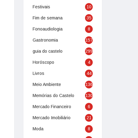
Festivais
10
Fim de semana
35
Fonoaudiologia
8
Gastronomia
157
guia do castelo
299
Horóscopo
4
Livros
44
Meio Ambiente
136
Memórias do Castelo
130
Mercado Financeiro
6
Mercado Imobiliário
21
Moda
8