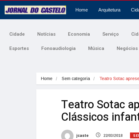
Home
Arquitetura
Cid
Cidade
Notícias
Economia
Serviço
Cid
Esportes
Fonoaudiologia
Música
Negócios
Home
Sem categoria
Teatro Sotac apres
Teatro Sotac ap
Clássicos infant
SE
jcaste
22/03/2018