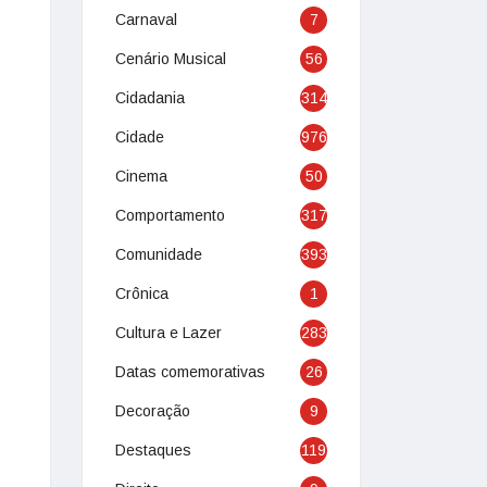
Carnaval
7
Cenário Musical
56
Cidadania
314
Cidade
976
Cinema
50
Comportamento
317
Comunidade
393
Crônica
1
Cultura e Lazer
283
Datas comemorativas
26
Decoração
9
Destaques
119