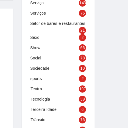
Serviço
143
Serviços
76
Setor de bares e restaurantes
21
Sexo
2
Show
66
Social
78
Sociedade
10
sports
2
Teatro
107
Tecnologia
39
Terceira Idade
6
Trânsito
76