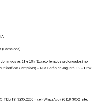
EIA
A (Camaleoa)
domingos às 11 e 16h (Exceto feriados prolongados) no
o Infantil em Campinas
) – Rua Barão de Jaguará, 02 – Prox.
O TEL
(
19
)
3235.2266 – cel.(WhatsApp) 98119-3052
site: