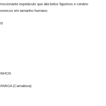
ocionante espetáculo que alia belos figurinos e cenário
 e bonecos em tamanho humano.
IS
UINHOS
FORMIGA (Camaleoa)