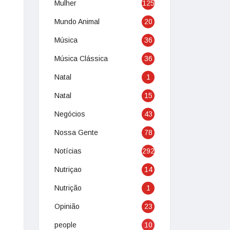
Mulher
125
Mundo Animal
20
Música
36
Música Clássica
36
Natal
1
Natal
15
Negócios
43
Nossa Gente
78
Notícias
292
Nutriçao
14
Nutrição
1
Opinião
23
people
10