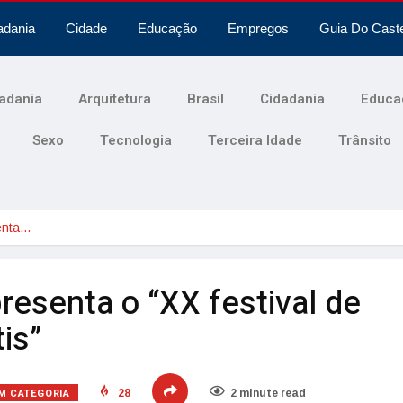
adania
Cidade
Educação
Empregos
Guia Do Cast
adania
Arquitetura
Brasil
Cidadania
Educa
Sexo
Tecnologia
Terceira Idade
Trânsito
enta…
resenta o “XX festival de
is”
M CATEGORIA
28
2 minute read