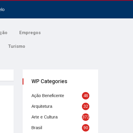
elo
ção
Empregos
Turismo
WP Categories
Ação Beneficente
46
Arquitetura
32
Arte e Cultura
372
Brasil
90