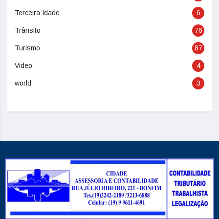
Terceira Idade
6
Trânsito
76
Turismo
87
Video
4
world
3