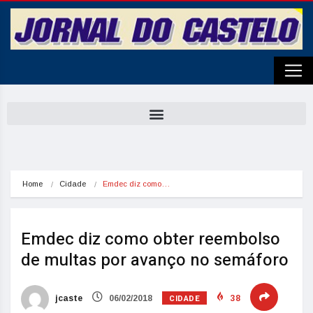
Home
Cidade
Emdec diz como…
Emdec diz como obter reembolso
de multas por avanço no semáforo
CIDADE
jcaste
06/02/2018
38