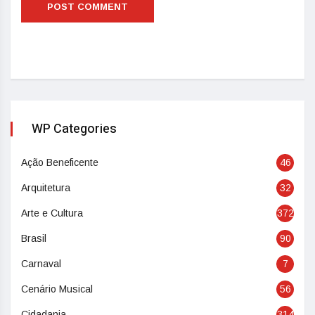
WP Categories
Ação Beneficente
46
Arquitetura
32
Arte e Cultura
372
Brasil
90
Carnaval
7
Cenário Musical
56
Cidadania
314