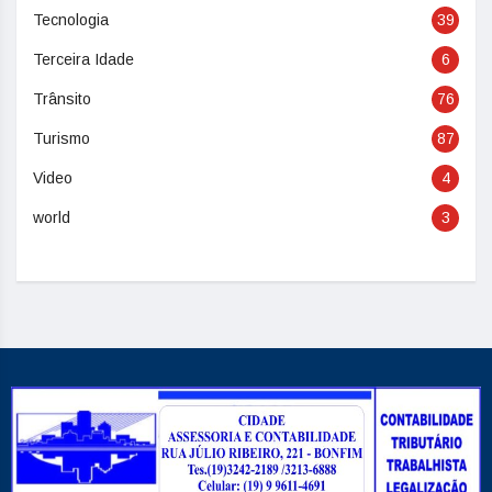
Tecnologia
39
Terceira Idade
6
Trânsito
76
Turismo
87
Video
4
world
3