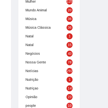
Mulher
125
Mundo Animal
20
Música
36
Música Clássica
36
Natal
1
Natal
15
Negócios
43
Nossa Gente
78
Notícias
292
Nutrição
1
Nutriçao
14
Opinião
23
people
10