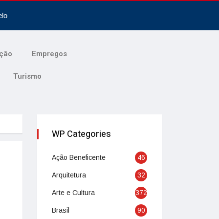
elo
ção
Empregos
Turismo
WP Categories
Ação Beneficente
46
Arquitetura
32
Arte e Cultura
372
Brasil
90