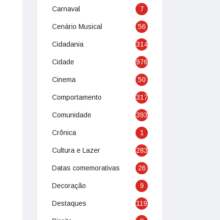
Carnaval
7
Cenário Musical
56
Cidadania
314
Cidade
976
Cinema
50
Comportamento
317
Comunidade
393
Crônica
1
Cultura e Lazer
283
Datas comemorativas
26
Decoração
9
Destaques
119