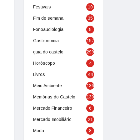
Festivais
10
Fim de semana
35
Fonoaudiologia
8
Gastronomia
157
guia do castelo
299
Horóscopo
4
Livros
44
Meio Ambiente
136
Memórias do Castelo
130
Mercado Financeiro
6
Mercado Imobiliário
21
Moda
8