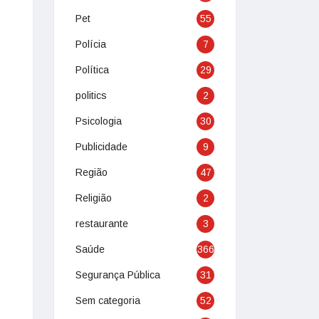
Pet
55
Polícia
7
Política
29
politics
2
Psicologia
30
Publicidade
9
Região
47
Religião
2
restaurante
3
Saúde
366
Segurança Pública
31
Sem categoria
52