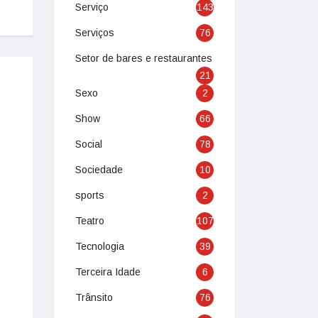
Serviço
143
Serviços
76
Setor de bares e restaurantes
21
Sexo
2
Show
66
Social
78
Sociedade
10
sports
2
Teatro
107
Tecnologia
39
Terceira Idade
6
Trânsito
76