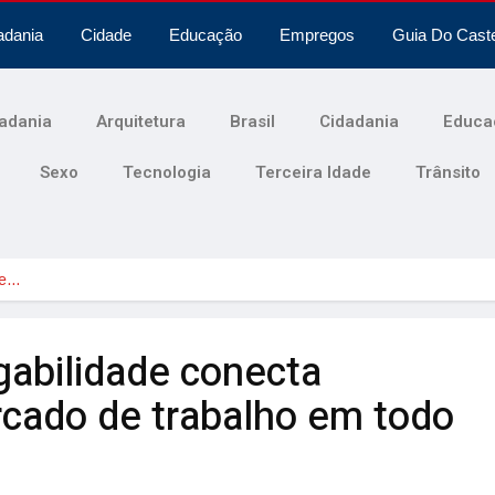
adania
Cidade
Educação
Empregos
Guia Do Cast
adania
Arquitetura
Brasil
Cidadania
Educa
Sexo
Tecnologia
Terceira Idade
Trânsito
de…
gabilidade conecta
rcado de trabalho em todo