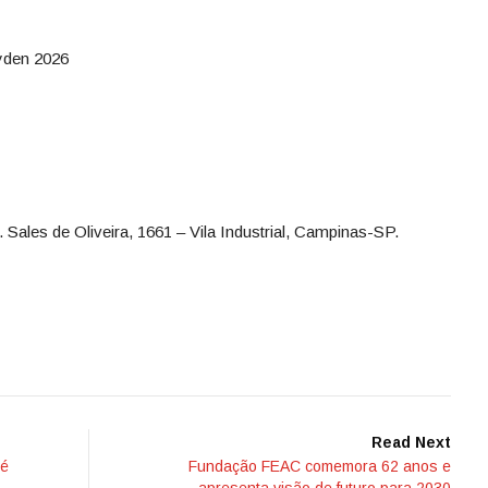
yden 2026
Sales de Oliveira, 1661 – Vila Industrial, Campinas-SP.
Read Next
 é
Fundação FEAC comemora 62 anos e
apresenta visão de futuro para 2030