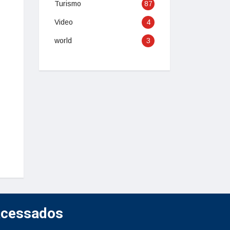
Turismo
87
Video
4
world
3
Acessados