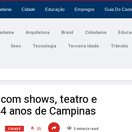
adania
Cidade
Educação
Empregos
Guia Do Cast
adania
Arquitetura
Brasil
Cidadania
Educa
Sexo
Tecnologia
Terceira Idade
Trânsito
com shows, teatro e
44 anos de Campinas
CIDADE
21
5 minute read