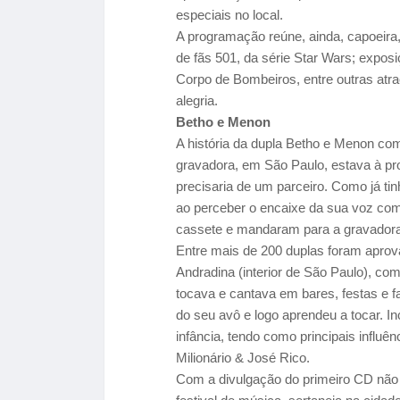
especiais no local.
A programação reúne, ainda, capoeira
de fãs 501, da série Star Wars; exposiç
Corpo de Bombeiros, entre outras at
alegria.
Betho e Menon
A história da dupla Betho e Menon c
gravadora, em São Paulo, estava à pro
precisaria de um parceiro. Como já tin
ao perceber o encaixe da sua voz co
cassete e mandaram para a gravadora
Entre mais de 200 duplas foram aprov
Andradina (interior de São Paulo), c
tocava e cantava em bares, festas e
do seu avô e logo aprendeu a tocar. I
infância, tendo como principais influê
Milionário & José Rico.
Com a divulgação do primeiro CD não 