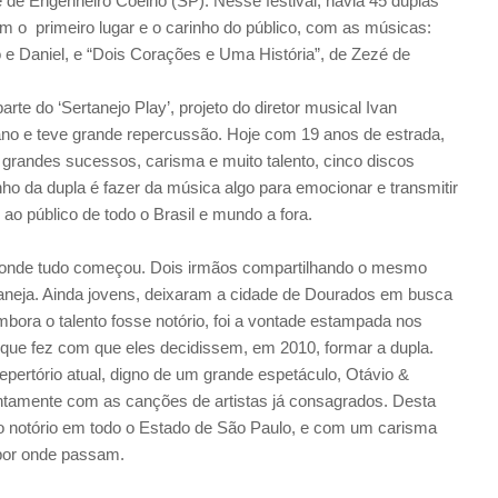
e de Engenheiro Coelho (SP). Nesse festival, havia 45 duplas
m o primeiro lugar e o carinho do público, com as músicas:
 e Daniel, e “Dois Corações e Uma História”, de Zezé de
arte do ‘Sertanejo Play’, projeto do diretor musical Ivan
no e teve grande repercussão. Hoje com 19 anos de estrada,
randes sucessos, carisma e muito talento, cinco discos
o da dupla é fazer da música algo para emocionar e transmitir
ao público de todo o Brasil e mundo a fora.
 onde tudo começou. Dois irmãos compartilhando o mesmo
taneja. Ainda jovens, deixaram a cidade de Dourados em busca
ora o talento fosse notório, foi a vontade estampada nos
 que fez com que eles decidissem, em 2010, formar a dupla.
ertório atual, digno de um grande espetáculo, Otávio &
ntamente com as canções de artistas já consagrados. Desta
 notório em todo o Estado de São Paulo, e com um carisma
 por onde passam.