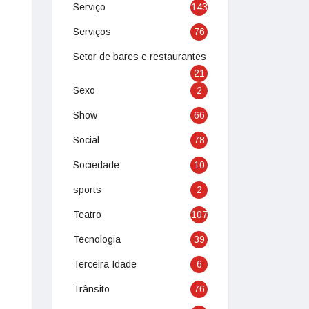
Serviço
143
Serviços
76
Setor de bares e restaurantes
21
Sexo
2
Show
66
Social
78
Sociedade
10
sports
2
Teatro
107
Tecnologia
39
Terceira Idade
6
Trânsito
76