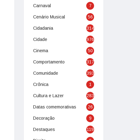
Carnaval
7
Cenário Musical
56
Cidadania
314
Cidade
976
Cinema
50
Comportamento
317
Comunidade
393
Crônica
1
Cultura e Lazer
283
Datas comemorativas
26
Decoração
9
Destaques
119