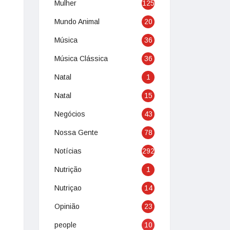
Mulher
125
Mundo Animal
20
Música
36
Música Clássica
36
Natal
1
Natal
15
Negócios
43
Nossa Gente
78
Notícias
292
Nutrição
1
Nutriçao
14
Opinião
23
people
10