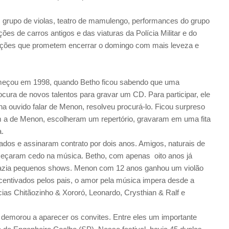
, grupo de violas, teatro de mamulengo, performances do grupo
ões de carros antigos e das viaturas da Polícia Militar e do
rações que prometem encerrar o domingo com mais leveza e
omeçou em 1998, quando Betho ficou sabendo que uma
cura de novos talentos para gravar um CD. Para participar, ele
ha ouvido falar de Menon, resolveu procurá-lo. Ficou surpreso
m a de Menon, escolheram um repertório, gravaram em uma fita
.
ados e assinaram contrato por dois anos. Amigos, naturais de
omeçaram cedo na música. Betho, com apenas oito anos já
 fazia pequenos shows. Menon com 12 anos ganhou um violão
ncentivados pelos pais, o amor pela música impera desde a
ncias Chitãozinho & Xororó, Leonardo, Crysthian & Ralf e
demorou a aparecer os convites. Entre eles um importante