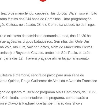
teatro de mamulengo, capoeira, fãs do Star Wars, isso e muito
emana festivo dos 244 anos de Campinas. Uma programação
ão Cultura, no sábado, 28; e o Centro da cidade, no domingo,
re e talentosa de sambistas comanda a roda, das 14h30 às
de gerações, os grupos batuqueiros, Serrinha, Um Gole Um
na Volp, Ido Luiz, Valéria Santos, além de Marcelinho Freitas
omisso) e Royce do Cavaco, ambos de São Paulo, estarão
, partir das 12h, haverá praça de alimentação, artesanato,
quitetura e memória, servirá de palco para uma série de
Bento Quirino, Praça Guilherme de Almeida e Avenida Francisco
ação do quadro musical do programa Mais Caminhos, da EPTV,
e Cris Ikeda, apresentadores do programa, comandarão a
on e Otávio & Raphael, que também farão dois shows