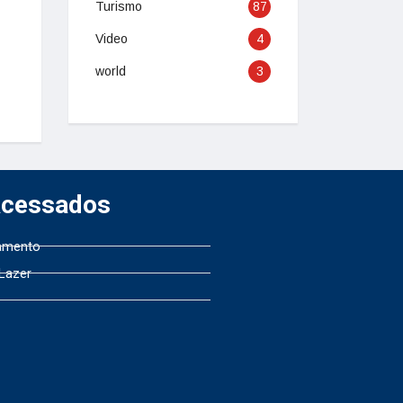
Turismo
87
Video
4
world
3
Acessados
amento
 Lazer