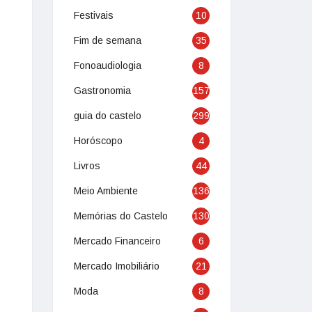
Festivais
10
Fim de semana
35
Fonoaudiologia
8
Gastronomia
157
guia do castelo
299
Horóscopo
4
Livros
44
Meio Ambiente
136
Memórias do Castelo
130
Mercado Financeiro
6
Mercado Imobiliário
21
Moda
8