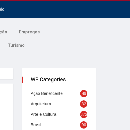
elo
ção
Empregos
Turismo
WP Categories
Ação Beneficente
46
Arquitetura
32
Arte e Cultura
372
Brasil
90