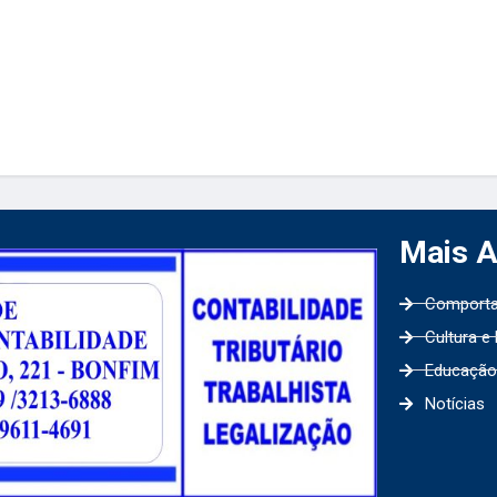
Mais 
Comport
Cultura e
Educação
Notícias