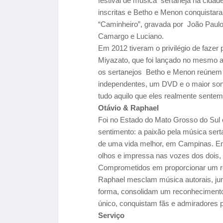
festival de música sertaneja na cidad
inscritas e Betho e Menon conquistara
“Caminheiro”, gravada por João Paulo
Camargo e Luciano.
Em 2012 tiveram o privilégio de fazer p
Miyazato, que foi lançado no mesmo a
os sertanejos Betho e Menon reúnem g
independentes, um DVD e o maior sonh
tudo aquilo que eles realmente sentem 
Otávio & Raphael
Foi no Estado do Mato Grosso do Sul
sentimento: a paixão pela música ser
de uma vida melhor, em Campinas. Emb
olhos e impressa nas vozes dos dois,
Comprometidos em proporcionar um rep
Raphael mesclam música autorais, ju
forma, consolidam um reconhecimento
único, conquistam fãs e admiradores
Serviço