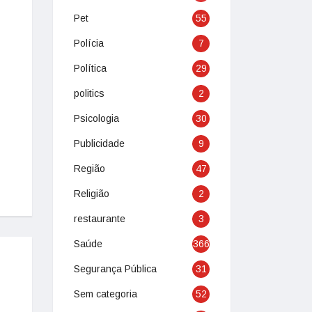
Pet
55
Polícia
7
Política
29
politics
2
Psicologia
30
Publicidade
9
Região
47
Religião
2
restaurante
3
Saúde
366
Segurança Pública
31
Sem categoria
52