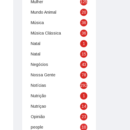
Mulher
125
Mundo Animal
20
Música
36
Música Clássica
36
Natal
1
Natal
15
Negócios
43
Nossa Gente
78
Notícias
292
Nutrição
1
Nutriçao
14
Opinião
23
people
10