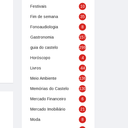
Festivais
10
Fim de semana
35
Fonoaudiologia
8
Gastronomia
157
guia do castelo
299
Horóscopo
4
Livros
44
Meio Ambiente
136
Memórias do Castelo
130
Mercado Financeiro
6
Mercado Imobiliário
21
Moda
8