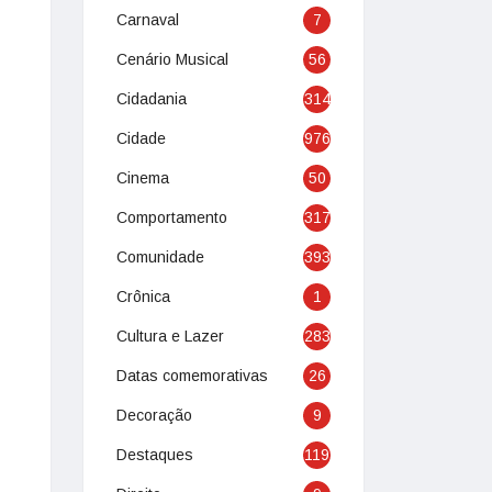
Carnaval
7
Cenário Musical
56
Cidadania
314
Cidade
976
Cinema
50
Comportamento
317
Comunidade
393
Crônica
1
Cultura e Lazer
283
Datas comemorativas
26
Decoração
9
Destaques
119