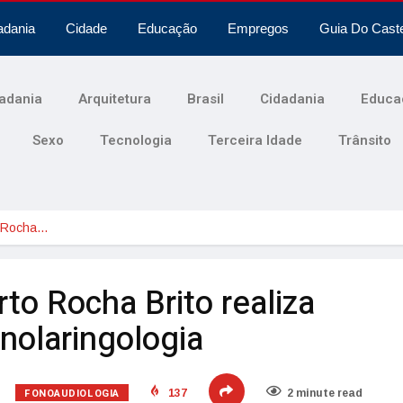
adania
Cidade
Educação
Empregos
Guia Do Cast
adania
Arquitetura
Brasil
Cidadania
Educa
Sexo
Tecnologia
Terceira Idade
Trânsito
o Rocha…
o Rocha Brito realiza
nolaringologia
FONOAUDIOLOGIA
137
2 minute read