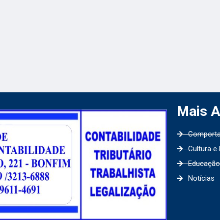
Mais 
Comport
Cultura e
Educação
Notícias