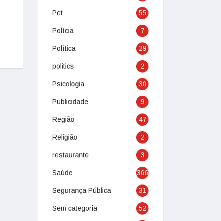
Pet
55
Polícia
7
Política
29
politics
2
Psicologia
30
Publicidade
9
Região
47
Religião
2
restaurante
3
Saúde
366
Segurança Pública
31
Sem categoria
52