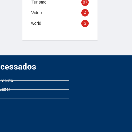
Turismo
87
Video
4
world
3
Acessados
amento
 Lazer