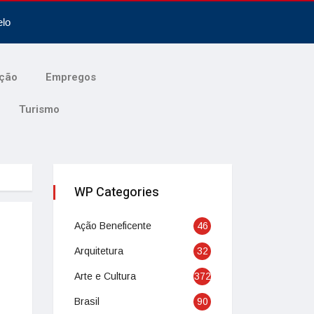
elo
ção
Empregos
Turismo
WP Categories
Ação Beneficente
46
Arquitetura
32
Arte e Cultura
372
Brasil
90