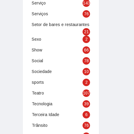
Serviço
143
Serviços
76
Setor de bares e restaurantes
21
Sexo
2
Show
66
Social
78
Sociedade
10
sports
2
Teatro
107
Tecnologia
39
Terceira Idade
6
Trânsito
76