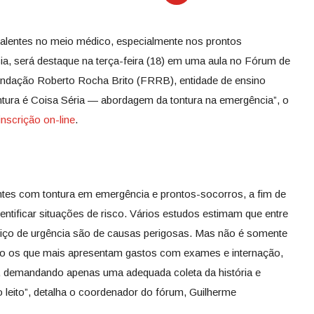
valentes no meio médico, especialmente nos prontos
a, será destaque na terça-feira (18) em uma aula no Fórum de
 Fundação Roberto Rocha Brito (FRRB), entidade de ensino
ntura é Coisa Séria — abordagem da tontura na emergência”, o
inscrição on-line
.
ntes com tontura em emergência e prontos-socorros, a fim de
dentificar situações de risco. Vários estudos estimam que entre
viço de urgência são de causas perigosas. Mas não é somente
ão os que mais apresentam gastos com exames e internação,
, demandando apenas uma adequada coleta da história e
o leito”, detalha o coordenador do fórum, Guilherme