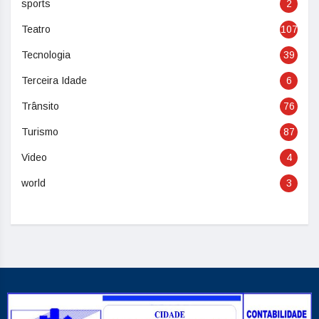
sports
2
Teatro
107
Tecnologia
39
Terceira Idade
6
Trânsito
76
Turismo
87
Video
4
world
3