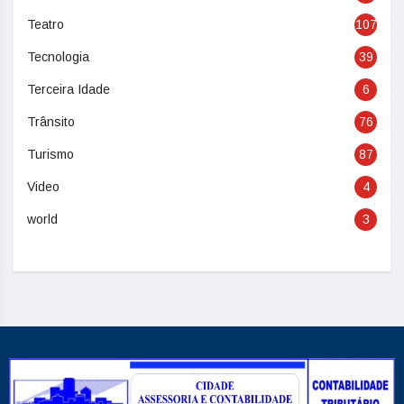
Teatro
107
Tecnologia
39
Terceira Idade
6
Trânsito
76
Turismo
87
Video
4
world
3