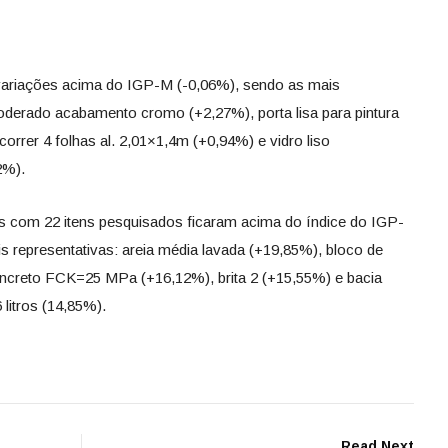
 variações acima do IGP-M (-0,06%), sendo as mais
moderado acabamento cromo (+2,27%), porta lisa para pintura
rrer 4 folhas al. 2,01×1,4m (+0,94%) e vidro liso
2%).
 com 22 itens pesquisados ficaram acima do índice do IGP-
 representativas: areia média lavada (+19,85%), bloco de
ncreto FCK=25 MPa (+16,12%), brita 2 (+15,55%) e bacia
 litros (14,85%).
Read Next