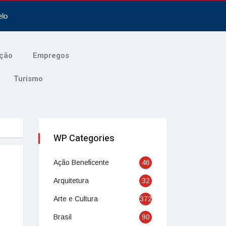
elo
ção
Empregos
Turismo
WP Categories
Ação Beneficente
46
Arquitetura
32
Arte e Cultura
372
Brasil
90