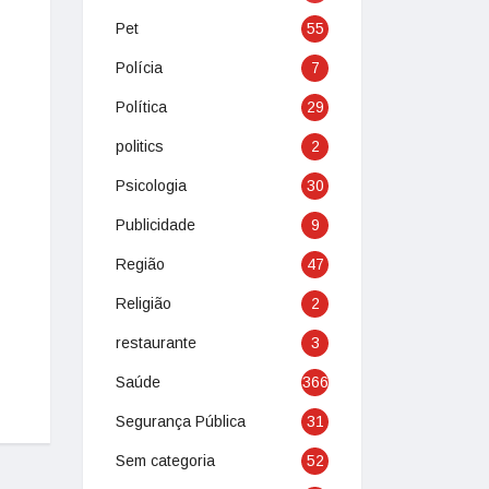
Pet
55
Polícia
7
Política
29
politics
2
Psicologia
30
Publicidade
9
Região
47
Religião
2
restaurante
3
Saúde
366
Segurança Pública
31
Sem categoria
52