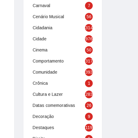
Carnaval
7
Cenário Musical
56
Cidadania
314
Cidade
976
Cinema
50
Comportamento
317
Comunidade
393
Crônica
1
Cultura e Lazer
283
Datas comemorativas
26
Decoração
9
Destaques
119