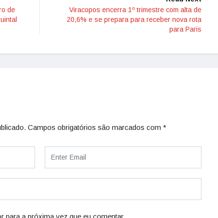
ro de
Viracopos encerra 1º trimestre com alta de
uintal
20,6% e se prepara para receber nova rota
para Paris
blicado.
Campos obrigatórios são marcados com
*
r para a próxima vez que eu comentar.