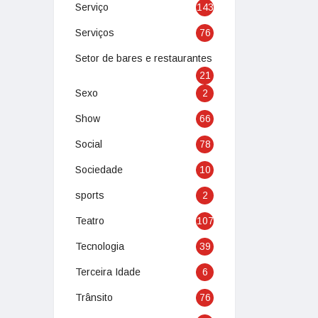
Serviço
143
Serviços
76
Setor de bares e restaurantes
21
Sexo
2
Show
66
Social
78
Sociedade
10
sports
2
Teatro
107
Tecnologia
39
Terceira Idade
6
Trânsito
76