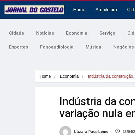
Home
Arquitetura
Cid
Cidade
Notícias
Economia
Serviço
Cid
Esportes
Fonoaudiologia
Música
Negócios
Home
Economia
Indústria da construçã
Indústria da con
variação nula e
Lázara Paes Leme
13/04/