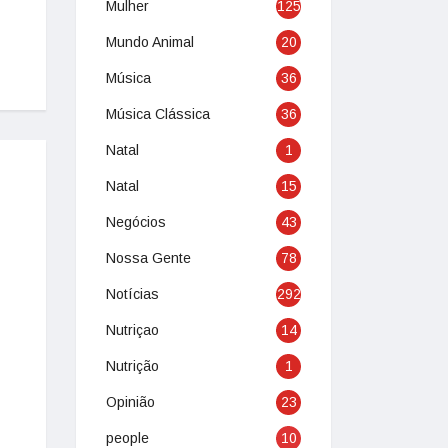
Mulher
125
Mundo Animal
20
Música
36
Música Clássica
36
Natal
1
Natal
15
Negócios
43
Nossa Gente
78
Notícias
292
Nutriçao
14
Nutrição
1
Opinião
23
people
10