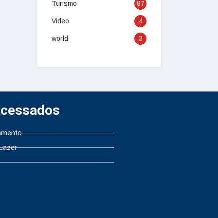
Turismo
87
Video
4
world
3
Acessados
amento
 Lazer