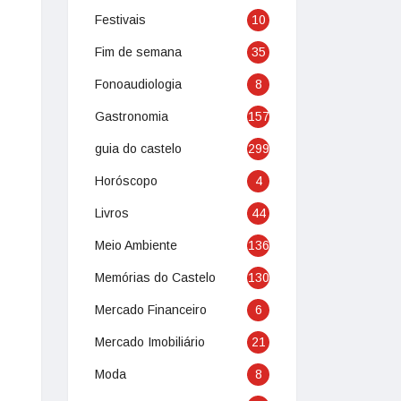
Festivais
10
Fim de semana
35
Fonoaudiologia
8
Gastronomia
157
guia do castelo
299
Horóscopo
4
Livros
44
Meio Ambiente
136
Memórias do Castelo
130
Mercado Financeiro
6
Mercado Imobiliário
21
Moda
8