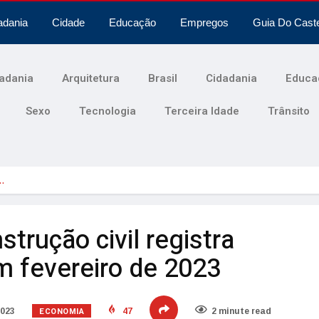
adania
Cidade
Educação
Empregos
Guia Do Cast
adania
Arquitetura
Brasil
Cidadania
Educa
Sexo
Tecnologia
Terceira Idade
Trânsito
o…
strução civil registra
m fevereiro de 2023
ECONOMIA
2023
47
2 minute read