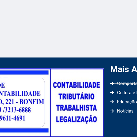
Mais 
Comport
Cultura e
Educação
Notícias