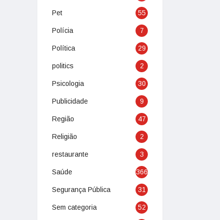
Pet
55
Polícia
7
Política
29
politics
2
Psicologia
30
Publicidade
9
Região
47
Religião
2
restaurante
3
Saúde
366
Segurança Pública
31
Sem categoria
52