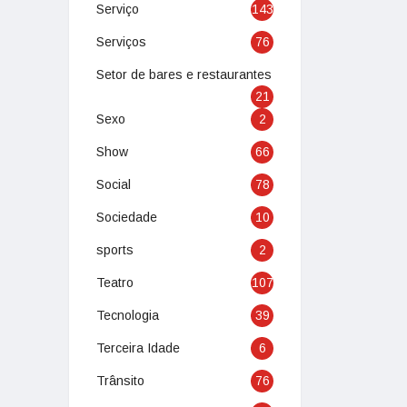
Serviço
143
Serviços
76
Setor de bares e restaurantes
21
Sexo
2
Show
66
Social
78
Sociedade
10
sports
2
Teatro
107
Tecnologia
39
Terceira Idade
6
Trânsito
76