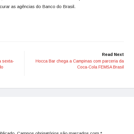
ocurar as agências do Banco do Brasil.
Read Next
 sexta-
Hocca Bar chega a Campinas com parceria da
do
Coca-Cola FEMSA Brasil
blicado.
Campos obrigatórios são marcados com
*