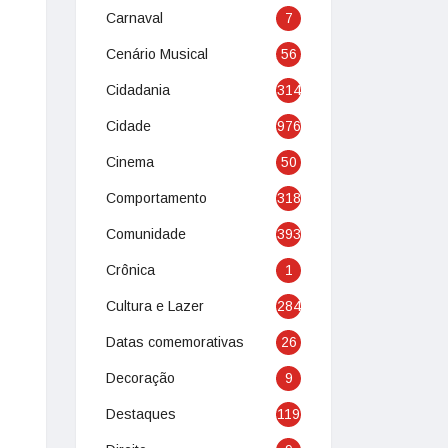
Carnaval
7
Cenário Musical
56
Cidadania
314
Cidade
976
Cinema
50
Comportamento
318
Comunidade
393
Crônica
1
Cultura e Lazer
284
Datas comemorativas
26
Decoração
9
Destaques
119