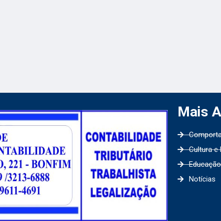
Mais 
Comport
Cultura e
Educação
Notícias