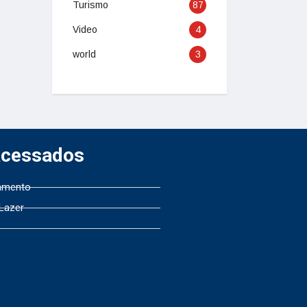
Turismo
87
Video
4
world
3
Acessados
amento
 Lazer