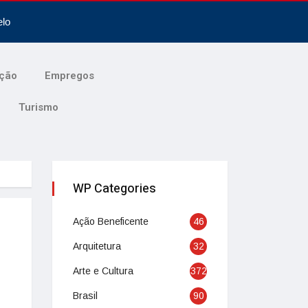
elo
ção
Empregos
Turismo
WP Categories
Ação Beneficente
46
Arquitetura
32
Arte e Cultura
372
Brasil
90