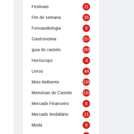
Festivais
11
Fim de semana
36
Fonoaudiologia
8
Gastronomia
157
guia do castelo
299
Horóscopo
4
Livros
44
Meio Ambiente
136
Memórias do Castelo
130
Mercado Financeiro
6
Mercado Imobiliário
21
Moda
8