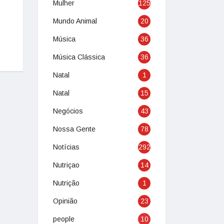
Mulher
125
Mundo Animal
20
Música
36
Música Clássica
36
Natal
1
Natal
15
Negócios
43
Nossa Gente
78
Notícias
292
Nutriçao
14
Nutrição
1
Opinião
23
people
10