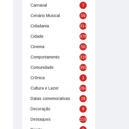
Carnaval
7
Cenário Musical
56
Cidadania
314
Cidade
976
Cinema
50
Comportamento
318
Comunidade
393
Crônica
1
Cultura e Lazer
284
Datas comemorativas
26
Decoração
9
Destaques
119