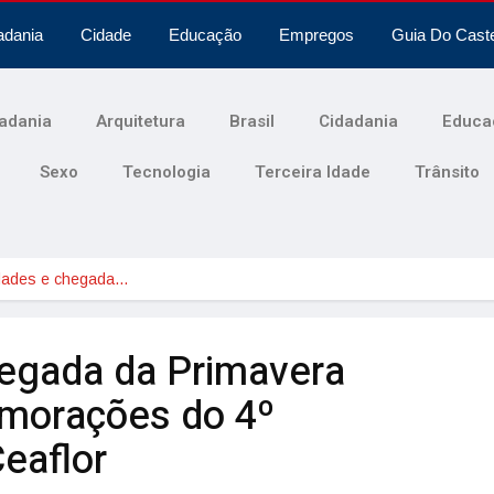
adania
Cidade
Educação
Empregos
Guia Do Cast
adania
Arquitetura
Brasil
Cidadania
Educa
Sexo
Tecnologia
Terceira Idade
Trânsito
dades e chegada…
egada da Primavera
morações do 4º
Ceaflor