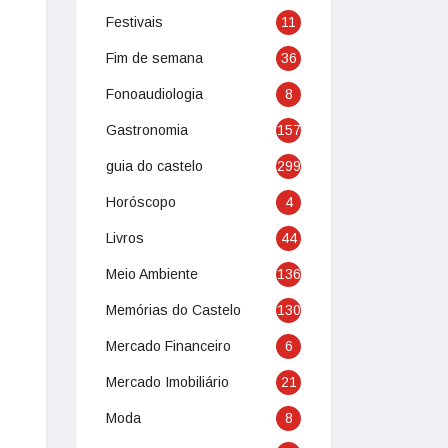
Festivais
11
Fim de semana
36
Fonoaudiologia
8
Gastronomia
157
guia do castelo
299
Horóscopo
4
Livros
44
Meio Ambiente
136
Memórias do Castelo
130
Mercado Financeiro
6
Mercado Imobiliário
21
Moda
8