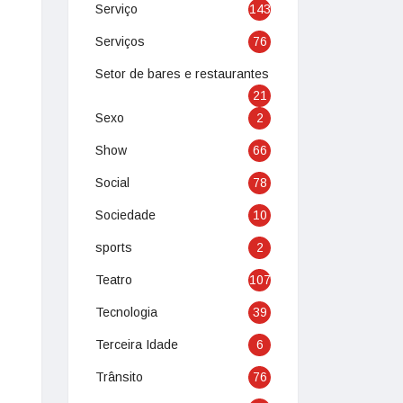
Serviço
143
Serviços
76
Setor de bares e restaurantes
21
Sexo
2
Show
66
Social
78
Sociedade
10
sports
2
Teatro
107
Tecnologia
39
Terceira Idade
6
Trânsito
76