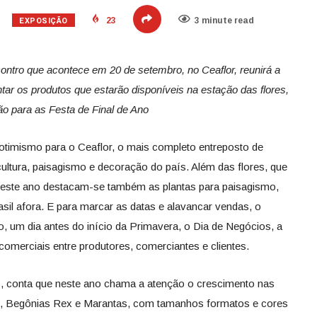
EXPOSIÇÃO
23
3 minute read
ontro que acontece em 20 de setembro, no Ceaflor, reunirá a
tar os produtos que estarão disponíveis na estação das flores,
 para as Festa de Final de Ano
otimismo para o Ceaflor, o mais completo entreposto de
icultura, paisagismo e decoração do país. Além das flores, que
 neste ano destacam-se também as plantas para paisagismo,
asil afora. E para marcar as datas e alavancar vendas, o
, um dia antes do início da Primavera, o Dia de Negócios, a
omerciais entre produtores, comerciantes e clientes.
s, conta que neste ano chama a atenção o crescimento nas
s, Begônias Rex e Marantas, com tamanhos formatos e cores