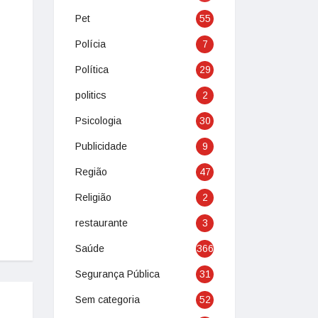
Pet
55
Polícia
7
Política
29
politics
2
Psicologia
30
Publicidade
9
Região
47
Religião
2
restaurante
3
Saúde
366
Segurança Pública
31
Sem categoria
52