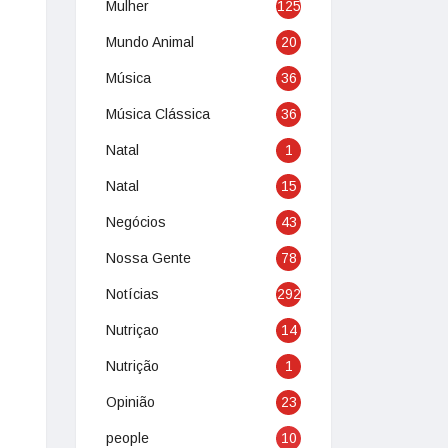
Mulher
125
Mundo Animal
20
Música
36
Música Clássica
36
Natal
1
Natal
15
Negócios
43
Nossa Gente
78
Notícias
292
Nutriçao
14
Nutrição
1
Opinião
23
people
10