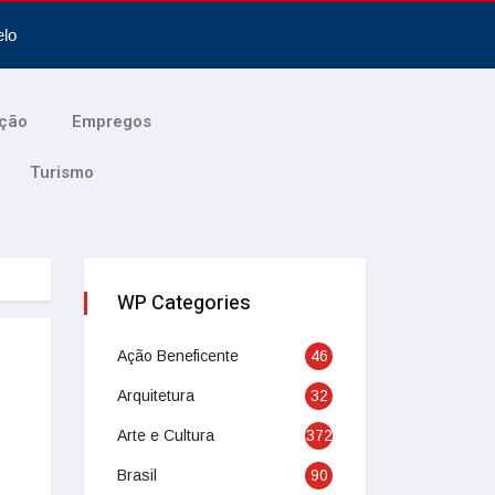
elo
ção
Empregos
Turismo
WP Categories
Ação Beneficente
46
Arquitetura
32
Arte e Cultura
372
Brasil
90