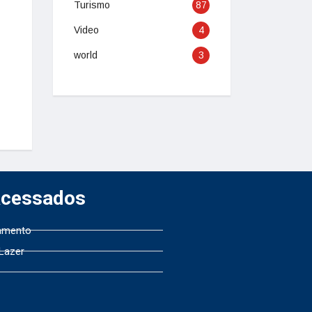
Turismo
87
Video
4
world
3
Acessados
amento
 Lazer