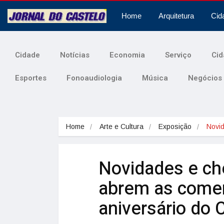
Home
Arquitetura
Cid
Cidade
Notícias
Economia
Serviço
Cid
Esportes
Fonoaudiologia
Música
Negócios
Home
Arte e Cultura
Exposição
Novi
Novidades e ch
abrem as come
aniversário do 