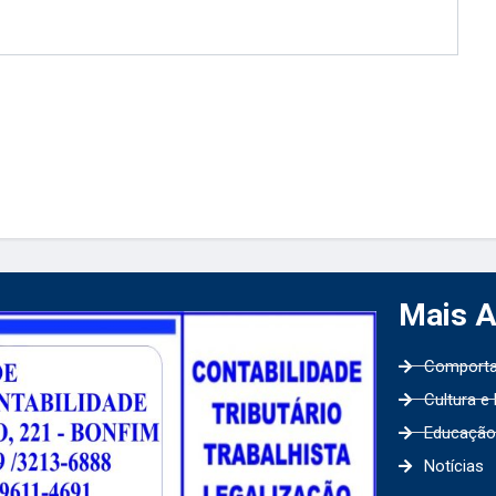
Mais 
Comport
Cultura e
Educação
Notícias