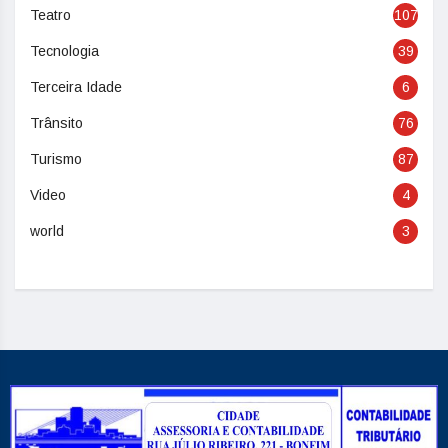
Teatro
107
Tecnologia
39
Terceira Idade
6
Trânsito
76
Turismo
87
Video
4
world
3