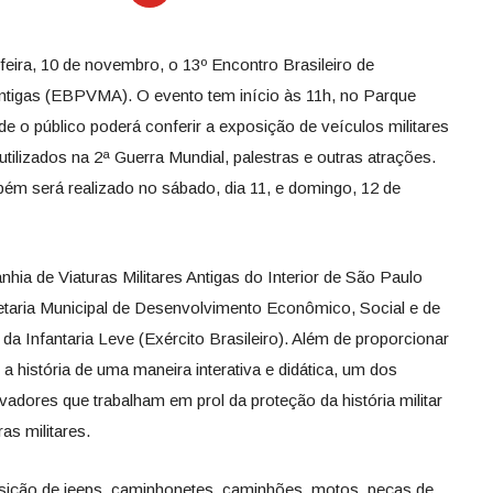
feira, 10 de novembro, o 13º Encontro Brasileiro de
Antigas (EBPVMA). O evento tem início às 11h, no Parque
 o público poderá conferir a exposição de veículos militares
 utilizados na 2ª Guerra Mundial, palestras e outras atrações.
bém será realizado no sábado, dia 11, e domingo, 12 de
hia de Viaturas Militares Antigas do Interior de São Paulo
aria Municipal de Desenvolvimento Econômico, Social e de
a Infantaria Leve (Exército Brasileiro). Além de proporcionar
 a história de uma maneira interativa e didática, um dos
vadores que trabalham em prol da proteção da história militar
as militares.
osição de jeeps, caminhonetes, caminhões, motos, peças de