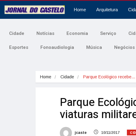
Home
Arquitetura
Cid
Cidade
Notícias
Economia
Serviço
Cid
Esportes
Fonoaudiologia
Música
Negócios
Home
Cidade
Parque Ecológico recebe…
Parque Ecológi
viaturas militar
CI
jcaste
10/11/2017