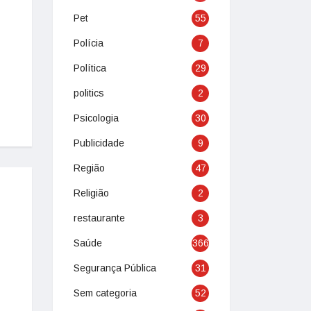
Pet
55
Polícia
7
Política
29
politics
2
Psicologia
30
Publicidade
9
Região
47
Religião
2
restaurante
3
Saúde
366
Segurança Pública
31
Sem categoria
52