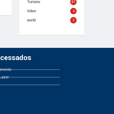
Turismo
87
Video
4
world
3
Acessados
amento
 Lazer