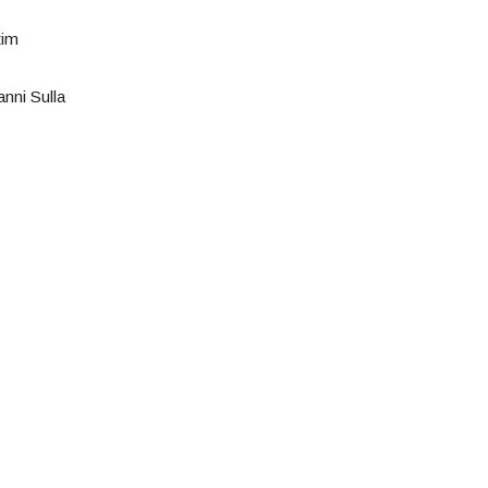
tim
nni Sulla