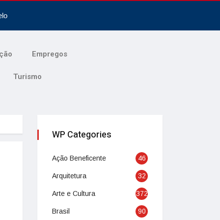
elo
ção
Empregos
Turismo
WP Categories
Ação Beneficente
46
Arquitetura
32
Arte e Cultura
372
Brasil
90