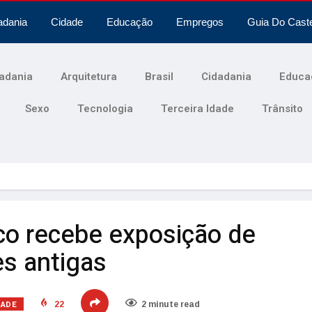
adania
Cidade
Educação
Empregos
Guia Do Cast
adania
Arquitetura
Brasil
Cidadania
Educa
Sexo
Tecnologia
Terceira Idade
Trânsito
co recebe exposição de
es antigas
DADE
22
2 minute read