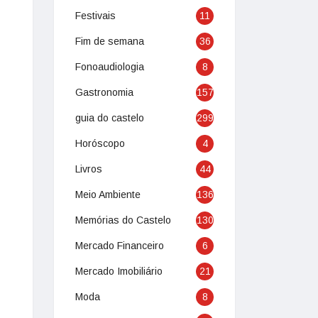
Festivais
11
Fim de semana
36
Fonoaudiologia
8
Gastronomia
157
guia do castelo
299
Horóscopo
4
Livros
44
Meio Ambiente
136
Memórias do Castelo
130
Mercado Financeiro
6
Mercado Imobiliário
21
Moda
8