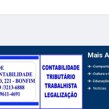
Mais 
Comport
Cultura e
Educação
Notícias