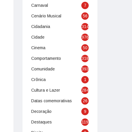
Carnaval
7
Cenário Musical
56
Cidadania
314
Cidade
976
Cinema
50
Comportamento
318
Comunidade
393
Crônica
1
Cultura e Lazer
284
Datas comemorativas
26
Decoração
9
Destaques
119