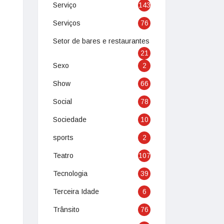
Serviço
143
Serviços
76
Setor de bares e restaurantes
21
Sexo
2
Show
66
Social
78
Sociedade
10
sports
2
Teatro
107
Tecnologia
39
Terceira Idade
6
Trânsito
76