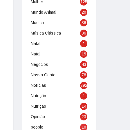
Mulher
125
Mundo Animal
20
Música
36
Música Clássica
36
Natal
1
Natal
15
Negócios
43
Nossa Gente
78
Notícias
292
Nutrição
1
Nutriçao
14
Opinião
23
people
10