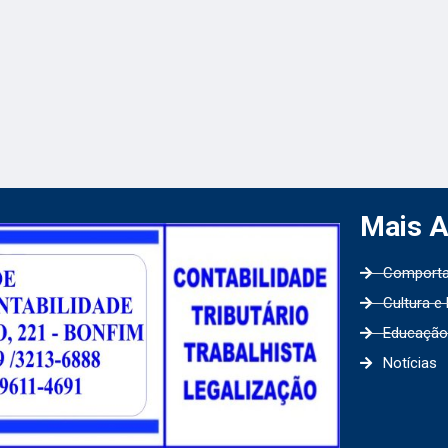
Mais 
Comport
Cultura e
Educação
Notícias