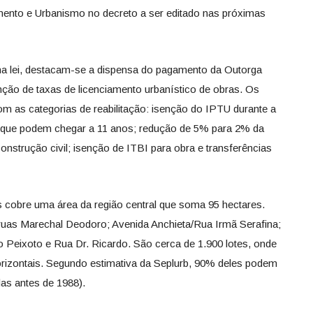
mento e Urbanismo no decreto a ser editado nas próximas
 na lei, destacam-se a dispensa do pagamento da Outorga
nção de taxas de licenciamento urbanístico de obras. Os
om as categorias de reabilitação: isenção do IPTU durante a
r, que podem chegar a 11 anos; redução de 5% para 2% da
nstrução civil; isenção de ITBI para obra e transferências
s cobre uma área da região central que soma 95 hectares.
uas Marechal Deodoro; Avenida Anchieta/Rua Irmã Serafina;
 Peixoto e Rua Dr. Ricardo. São cerca de 1.900 lotes, onde
horizontais. Segundo estimativa da Seplurb, 90% deles podem
as antes de 1988).