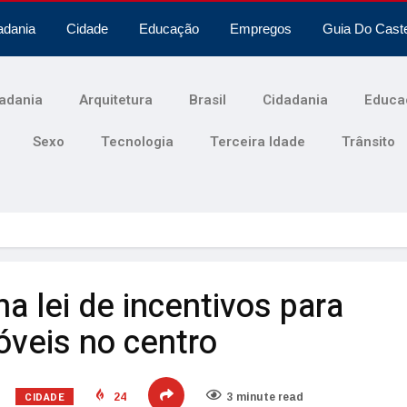
adania
Cidade
Educação
Empregos
Guia Do Cast
adania
Arquitetura
Brasil
Cidadania
Educa
Sexo
Tecnologia
Terceira Idade
Trânsito
na lei de incentivos para
óveis no centro
CIDADE
24
3 minute read