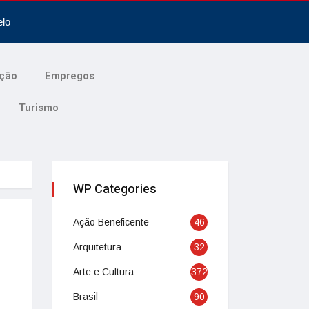
elo
ção
Empregos
Turismo
WP Categories
Ação Beneficente
46
Arquitetura
32
Arte e Cultura
372
Brasil
90