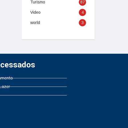
Turismo
87
Video
4
world
3
Acessados
amento
 Lazer