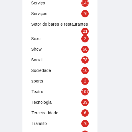
Serviço
143
Serviços
76
Setor de bares e restaurantes
21
Sexo
2
Show
66
Social
78
Sociedade
10
sports
2
Teatro
107
Tecnologia
39
Terceira Idade
6
Trânsito
76