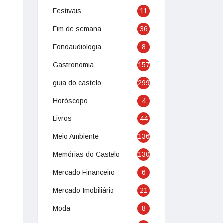
Festivais
11
Fim de semana
36
Fonoaudiologia
8
Gastronomia
157
guia do castelo
299
Horóscopo
4
Livros
44
Meio Ambiente
136
Memórias do Castelo
130
Mercado Financeiro
6
Mercado Imobiliário
21
Moda
8