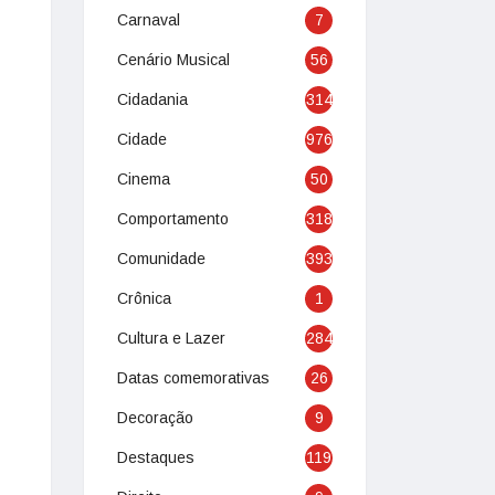
Carnaval
7
Cenário Musical
56
Cidadania
314
Cidade
976
Cinema
50
Comportamento
318
Comunidade
393
Crônica
1
Cultura e Lazer
284
Datas comemorativas
26
Decoração
9
Destaques
119