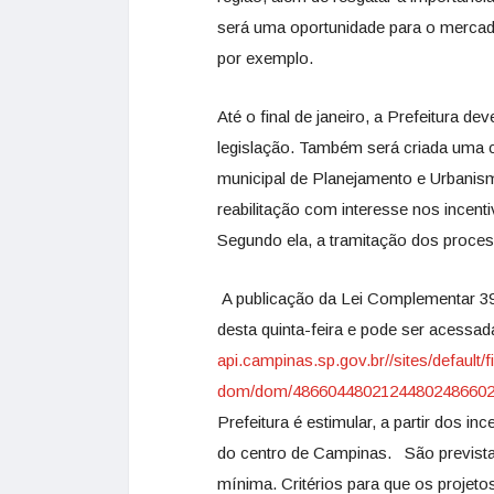
será uma oportunidade para o mercado 
por exemplo.
Até o final de janeiro, a Prefeitura 
legislação. Também será criada uma c
municipal de Planejamento e Urbanism
reabilitação com interesse nos incenti
Segundo ela, a tramitação dos proce
A publicação da Lei Complementar 395
desta quinta-feira e pode ser acessada
api.campinas.sp.gov.br//sites/default/f
dom/dom/48660448021244802486602
Prefeitura é estimular, a partir dos in
do centro de Campinas. São previstas 
mínima. Critérios para que os projet