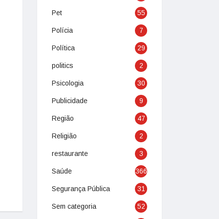
Pet
55
Polícia
7
Política
29
politics
2
Psicologia
30
Publicidade
9
Região
47
Religião
2
restaurante
3
Saúde
366
Segurança Pública
31
Sem categoria
52