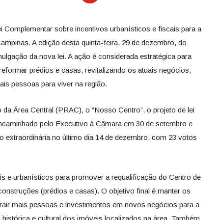
i Complementar sobre incentivos urbanísticos e fiscais para a
Campinas. A edição desta quinta-feira, 29 de dezembro, do
omulgação da nova lei. A ação é considerada estratégica para
eformar prédios e casas, revitalizando os atuais negócios,
is pessoas para viver na região.
da Área Central (PRAC), o “Nosso Centro”, o projeto de lei
encaminhado pelo Executivo à Câmara em 30 de setembro e
 extraordinária no último dia 14 de dezembro, com 23 votos
ais e urbanísticos para promover a requalificação do Centro de
construções (prédios e casas). O objetivo final é manter os
trair mais pessoas e investimentos em novos negócios para a
a histórica e cultural dos imóveis localizados na área. Também