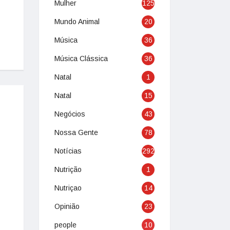
Mulher
125
Mundo Animal
20
Música
36
Música Clássica
36
Natal
1
Natal
15
Negócios
43
Nossa Gente
78
Notícias
292
Nutrição
1
Nutriçao
14
Opinião
23
people
10