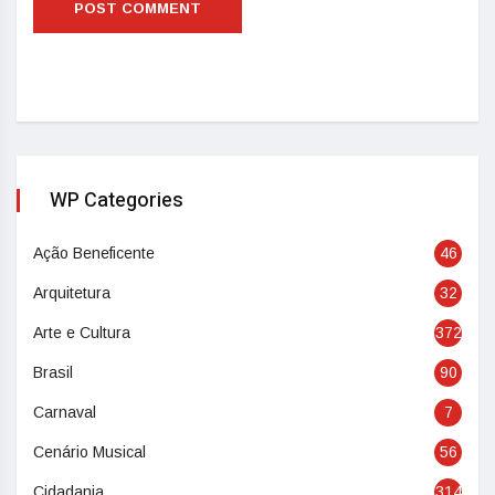
WP Categories
Ação Beneficente
46
Arquitetura
32
Arte e Cultura
372
Brasil
90
Carnaval
7
Cenário Musical
56
Cidadania
314