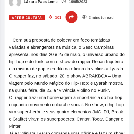
Lázara Paes Leme
19/05/2023
ARTE E CULTURA
101
2 minute read
Com sua proposta de colocar em foco temáticas
variadas e abrangentes na música, o Sesc Campinas
apresenta, nos dias 20 e 25 de maio, o universo urbano do
hip-hop e do funk, com o show do rapper Renan Inquérito
e a mistura de pop e erudito na oficina da violinista Lyarah.
O rapper faz, no sábado, 20, o show ABRAKBÇA – Uma
viagem pelo Mundo Mágico do Hip-Hop; e Lyarah mostra
na quinta-feira, dia 25, a “Vivência Violino no Funk”.
O rapper traz uma homenagem à importância do hip-hop
enquanto movimento cultural e social. No show, o hip-hop
vira super-herói, e seus quatro elementos (MC, DJ, Break
e Grafite) viram os superpoderes: Cantar, Tocar, Dançar e
Pintar.
Já a violinista Lyarah comanda uma oficina e faz um show