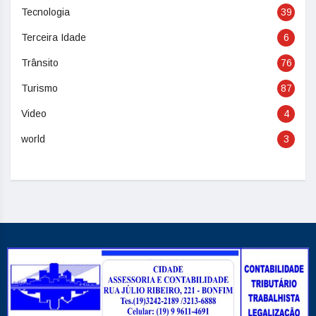
Tecnologia
39
Terceira Idade
6
Trânsito
76
Turismo
87
Video
4
world
3