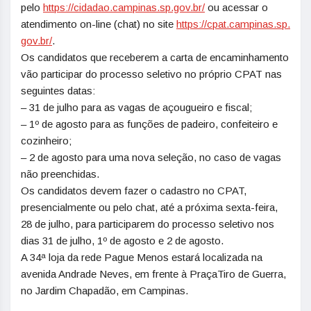
pelo
https://cidadao.campinas.
sp.gov.br/
ou acessar o
atendimento on-line (chat) no site
https://cpat.campinas.sp.
gov.br/
.
Os candidatos que receberem a carta de encaminhamento
vão participar do processo seletivo no próprio CPAT nas
seguintes datas:
– 31 de julho para as vagas de açougueiro e fiscal;
– 1º de agosto para as funções de padeiro, confeiteiro e
cozinheiro;
– 2 de agosto para uma nova seleção, no caso de vagas
não preenchidas.
Os candidatos devem fazer o cadastro no CPAT,
presencialmente ou pelo chat, até a próxima sexta-feira,
28 de julho, para participarem do processo seletivo nos
dias 31 de julho, 1º de agosto e 2 de agosto.
A 34ª loja da rede Pague Menos estará localizada na
avenida Andrade Neves, em frente à PraçaTiro de Guerra,
no Jardim Chapadão, em Campinas.