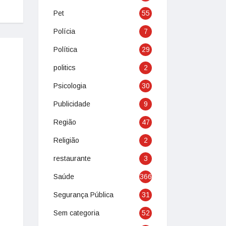
Pet
55
Polícia
7
Política
29
politics
2
Psicologia
30
Publicidade
9
Região
47
Religião
2
restaurante
3
Saúde
366
Segurança Pública
31
Sem categoria
52