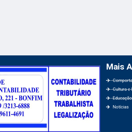
Mais 
Comport
Cultura e
Educação
Notícias