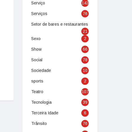
Serviço
143
Serviços
76
Setor de bares e restaurantes
21
Sexo
2
Show
66
Social
78
Sociedade
10
sports
2
Teatro
107
Tecnologia
39
Terceira Idade
6
Trânsito
76