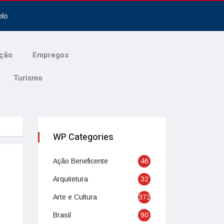
elo
ção
Empregos
Turismo
WP Categories
Ação Beneficente
46
Arquitetura
32
Arte e Cultura
372
Brasil
90