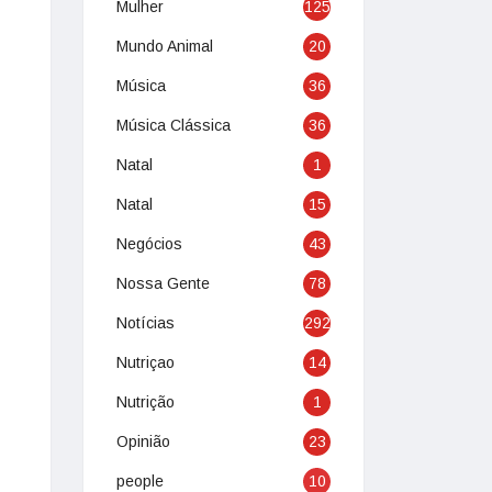
Mulher
125
Mundo Animal
20
Música
36
Música Clássica
36
Natal
1
Natal
15
Negócios
43
Nossa Gente
78
Notícias
292
Nutriçao
14
Nutrição
1
Opinião
23
people
10