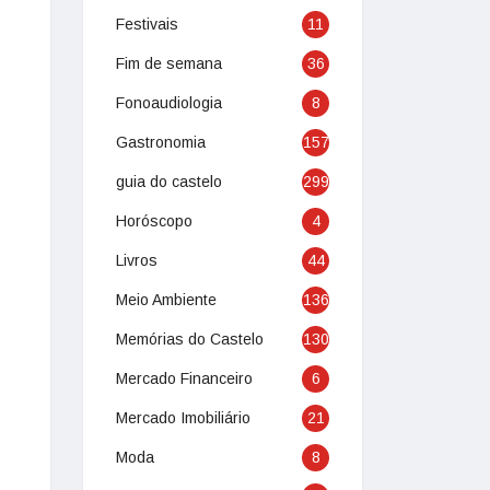
Festivais
11
Fim de semana
36
Fonoaudiologia
8
Gastronomia
157
guia do castelo
299
Horóscopo
4
Livros
44
Meio Ambiente
136
Memórias do Castelo
130
Mercado Financeiro
6
Mercado Imobiliário
21
Moda
8