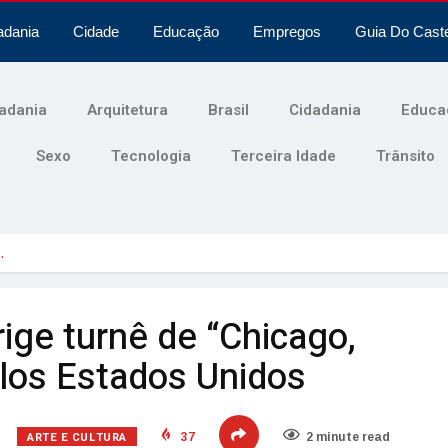
adania
Cidade
Educação
Empregos
Guia Do Cast
adania
Arquitetura
Brasil
Cidadania
Educa
Sexo
Tecnologia
Terceira Idade
Trânsito
…
rige turnê de “Chicago,
elos Estados Unidos
ARTE E CULTURA
37
2 minute read