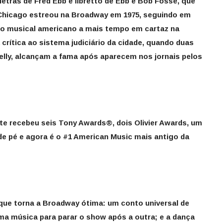
tras de Fred Ebb e libretto de Ebb e Bob Fosse, que
Chicago estreou na Broadway em 1975, seguindo em
o o musical americano a mais tempo em cartaz na
crítica ao sistema judiciário da cidade, quando duas
elly, alcançam a fama após aparecem nos jornais pelos
te recebeu seis Tony Awards®, dois Olivier Awards, um
e pé e agora é o #1 American Music mais antigo da
que torna a Broadway ótima: um conto universal de
uma música para parar o show após a outra; e a dança