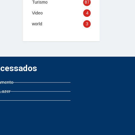
Turismo
87
Video
4
world
3
Acessados
amento
 Lazer