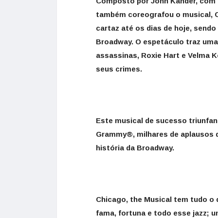
Composto por John Kander, com le
também coreografou o musical, 
cartaz até os dias de hoje, send
Broadway. O espetáculo traz uma 
assassinas, Roxie Hart e Velma K
seus crimes.
Este musical de sucesso triunfan
Grammy®, milhares de aplausos d
história da Broadway.
Chicago, the Musical tem tudo o 
fama, fortuna e todo esse jazz; 