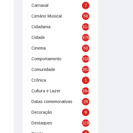
Carnaval
7
Cenário Musical
56
Cidadania
314
Cidade
976
Cinema
50
Comportamento
318
Comunidade
393
Crônica
1
Cultura e Lazer
284
Datas comemorativas
26
Decoração
9
Destaques
119