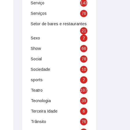
Serviço
143
Serviços
76
Setor de bares e restaurantes
21
Sexo
2
Show
66
Social
78
Sociedade
10
sports
2
Teatro
107
Tecnologia
39
Terceira Idade
6
Trânsito
76