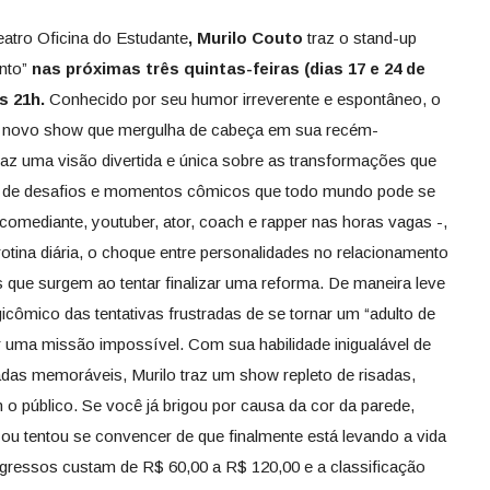
tro Oficina do Estudante
, Murilo Couto
traz o stand-up
nto”
nas próximas três quintas-feiras (dias 17 e 24 de
às 21h.
Conhecido por seu humor irreverente e espontâneo, o
 novo show que mergulha de cabeça em sua recém-
az uma visão divertida e única sobre as transformações que
 de desafios e momentos cômicos que todo mundo pode se
 – comediante, youtuber, ator, coach e rapper nas horas vagas -,
tina diária, o choque entre personalidades no relacionamento
 que surgem ao tentar finalizar uma reforma. De maneira leve
gicômico das tentativas frustradas de se tornar um “adulto de
er uma missão impossível. Com sua habilidade inigualável de
das memoráveis, Murilo traz um show repleto de risadas,
m o público. Se você já brigou por causa da cor da parede,
, ou tentou se convencer de que finalmente está levando a vida
ngressos custam de R$ 60,00 a R$ 120,00 e a classificação