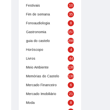
Festivais
10
Fim de semana
35
Fonoaudiologia
8
Gastronomia
157
guia do castelo
299
Horóscopo
4
Livros
44
Meio Ambiente
136
Memórias do Castelo
130
Mercado Financeiro
6
Mercado Imobiliário
21
Moda
8