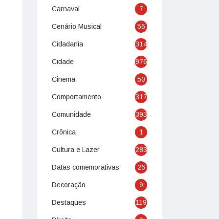
Carnaval
7
Cenário Musical
56
Cidadania
314
Cidade
976
Cinema
50
Comportamento
317
Comunidade
393
Crônica
1
Cultura e Lazer
283
Datas comemorativas
26
Decoração
9
Destaques
119