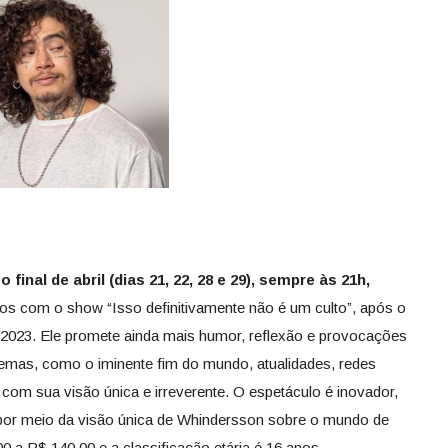
final de abril (dias 21, 22, 28 e 29), sempre às 21h,
os com o show “Isso definitivamente não é um culto”, após o
 2023. Ele promete ainda mais humor, reflexão e provocações
 temas, como o iminente fim do mundo, atualidades, redes
e com sua visão única e irreverente. O espetáculo é inovador,
 por meio da visão única de Whindersson sobre o mundo de
 a R$ 140,00 e a classificação etária é 16 anos.