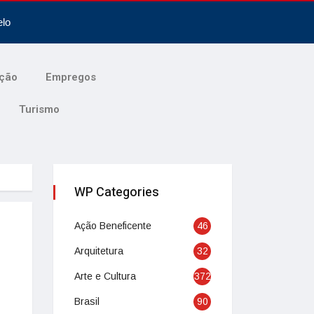
elo
ção
Empregos
Turismo
WP Categories
Ação Beneficente
46
Arquitetura
32
Arte e Cultura
372
Brasil
90