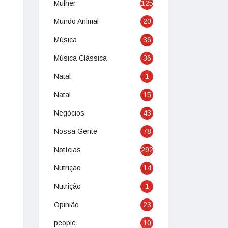
Mulher
125
Mundo Animal
20
Música
36
Música Clássica
36
Natal
1
Natal
15
Negócios
43
Nossa Gente
78
Notícias
292
Nutriçao
14
Nutrição
1
Opinião
23
people
10