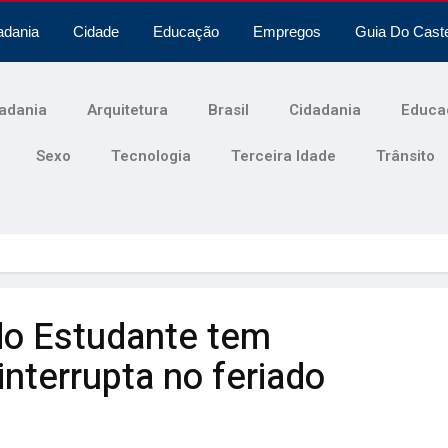
adania
Cidade
Educação
Empregos
Guia Do Cast
adania
Arquitetura
Brasil
Cidadania
Educa
Sexo
Tecnologia
Terceira Idade
Trânsito
 do Estudante tem
nterrupta no feriado