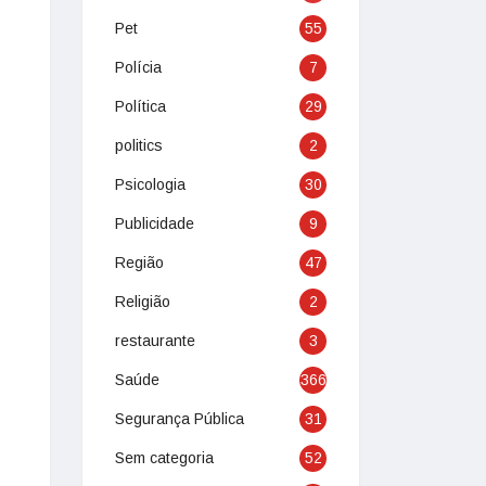
Pet
55
Polícia
7
Política
29
politics
2
Psicologia
30
Publicidade
9
Região
47
Religião
2
restaurante
3
Saúde
366
Segurança Pública
31
Sem categoria
52