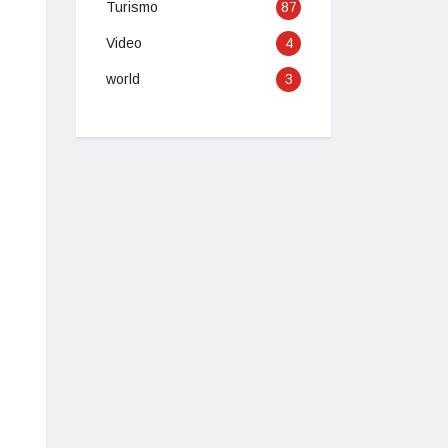
Turismo
87
Video
4
world
3