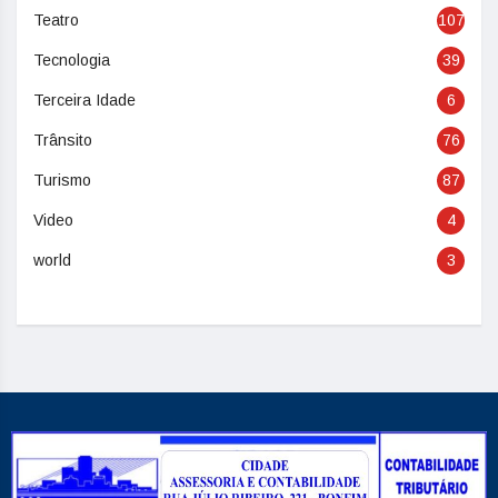
Teatro
107
Tecnologia
39
Terceira Idade
6
Trânsito
76
Turismo
87
Video
4
world
3