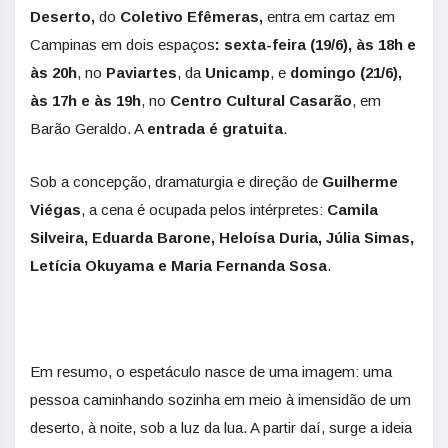
Deserto,
do
Coletivo Efêmeras,
entra em cartaz em
Campinas em dois espaços
: sexta-feira
(19/6), às 18h e
às 20h
, no
Paviartes
, da
Unicamp
, e
domingo (21/6),
às 17h e às 19h
, no
Centro Cultural Casarão
, em
Barão Geraldo. A
entrada é gratuita
.
Sob a concepção, dramaturgia e direção de
Guilherme
Viégas
, a cena é ocupada pelos intérpretes:
Camila
Silveira, Eduarda Barone, Heloísa Duria, Júlia Simas,
Letícia Okuyama e Maria Fernanda Sosa
.
Em resumo, o espetáculo nasce de uma imagem: uma
pessoa caminhando sozinha em meio à imensidão de um
deserto, à noite, sob a luz da lua. A partir daí, surge a ideia