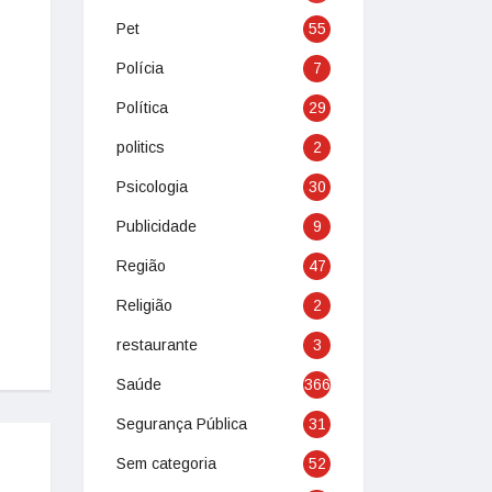
Pet
55
Polícia
7
Política
29
politics
2
Psicologia
30
Publicidade
9
Região
47
Religião
2
restaurante
3
Saúde
366
Segurança Pública
31
Sem categoria
52