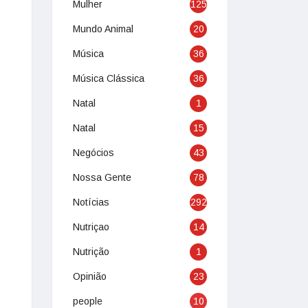
Mulher
125
Mundo Animal
20
Música
36
Música Clássica
36
Natal
1
Natal
15
Negócios
43
Nossa Gente
78
Notícias
292
Nutriçao
14
Nutrição
1
Opinião
23
people
10