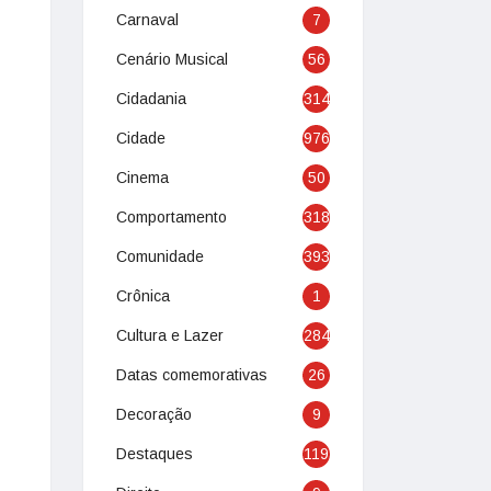
Carnaval
7
Cenário Musical
56
Cidadania
314
Cidade
976
Cinema
50
Comportamento
318
Comunidade
393
Crônica
1
Cultura e Lazer
284
Datas comemorativas
26
Decoração
9
Destaques
119