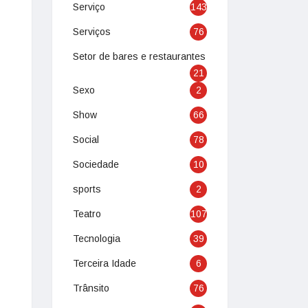
Serviço
143
Serviços
76
Setor de bares e restaurantes
21
Sexo
2
Show
66
Social
78
Sociedade
10
sports
2
Teatro
107
Tecnologia
39
Terceira Idade
6
Trânsito
76