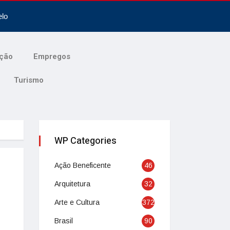
elo
ção
Empregos
Turismo
WP Categories
Ação Beneficente
46
Arquitetura
32
Arte e Cultura
372
Brasil
90