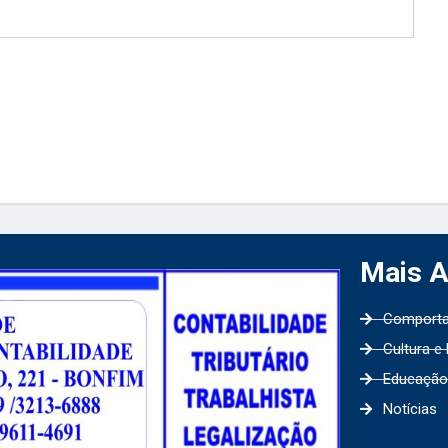
Mais 
Comport
Cultura e
Educação
Notícias