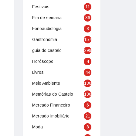
Festivais
11
Fim de semana
36
Fonoaudiologia
8
Gastronomia
157
guia do castelo
299
Horóscopo
4
Livros
44
Meio Ambiente
136
Memórias do Castelo
130
Mercado Financeiro
6
Mercado Imobiliário
21
Moda
8