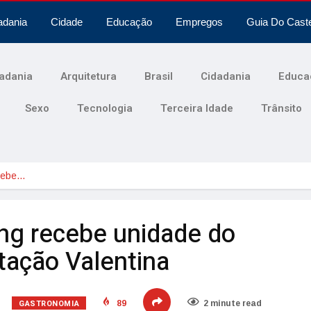
adania
Cidade
Educação
Empregos
Guia Do Cast
adania
Arquitetura
Brasil
Cidadania
Educa
Sexo
Tecnologia
Terceira Idade
Trânsito
ecebe…
ng recebe unidade do
tação Valentina
GASTRONOMIA
89
2 minute read