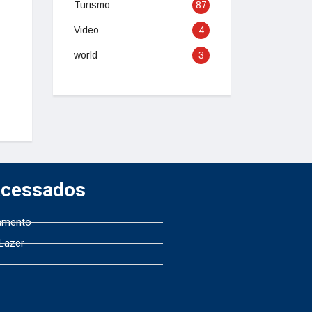
Turismo
87
Video
4
world
3
Acessados
amento
 Lazer