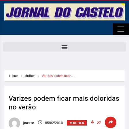
Home
Mulher
Varizes podem ficar…
Varizes podem ficar mais doloridas
no verão
MULHER
jcaste
05/02/2018
27